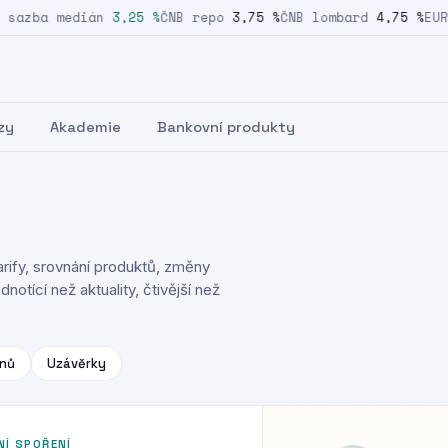
azba medián
3,25 %
ČNB repo
3,75 %
ČNB lombard
4,75 %
EUR/C
zy
Akademie
Bankovní produkty
rify, srovnání produktů, změny
notící než aktuality, čtivější než
nů
Uzávěrky
NÍ SPOŘENÍ