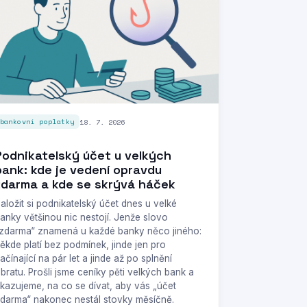
18. 7. 2026
bankovní poplatky
Podnikatelský účet u velkých
bank: kde je vedení opravdu
zdarma a kde se skrývá háček
aložit si podnikatelský účet dnes u velké
anky většinou nic nestojí. Jenže slovo
zdarma“ znamená u každé banky něco jiného:
ěkde platí bez podmínek, jinde jen pro
ačínající na pár let a jinde až po splnění
bratu. Prošli jsme ceníky pěti velkých bank a
kazujeme, na co se dívat, aby vás „účet
darma“ nakonec nestál stovky měsíčně.