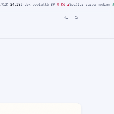
ZK
24,19
Index poplatků BP
0 Kč
▲
Spořicí sazba medián
3,2