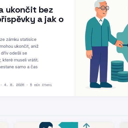
a ukončit bez
říspěvky a jak o
í ze zámku statisíce
 mohou ukončit, aniž
 dřív odešli se
 které museli vrátit.
e nestane samo a čas
 · 4. 8. 2026 · 5 min čtení