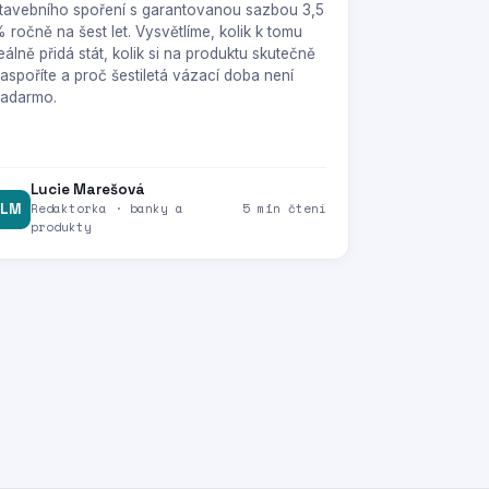
tavebního spoření s garantovanou sazbou 3,5
 ročně na šest let. Vysvětlíme, kolik k tomu
eálně přidá stát, kolik si na produktu skutečně
aspoříte a proč šestiletá vázací doba není
adarmo.
Lucie Marešová
LM
Redaktorka · banky a
5 min čtení
produkty