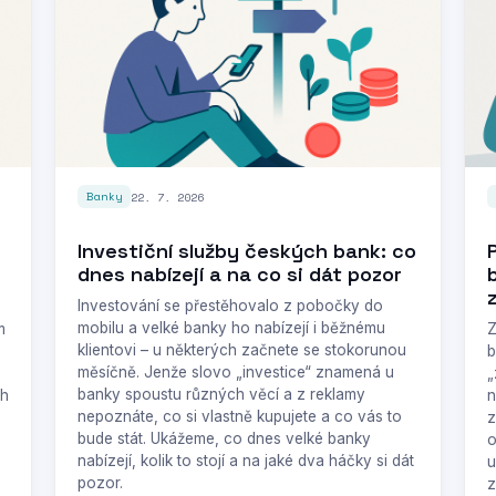
22. 7. 2026
Banky
Investiční služby českých bank: co
dnes nabízejí a na co si dát pozor
Investování se přestěhovalo z pobočky do
mobilu a velké banky ho nabízejí i běžnému
m
Z
klientovi – u některých začnete se stokorunou
b
měsíčně. Jenže slovo „investice“ znamená u
„
banky spoustu různých věcí a z reklamy
ch
n
nepoznáte, co si vlastně kupujete a co vás to
z
bude stát. Ukážeme, co dnes velké banky
o
nabízejí, kolik to stojí a na jaké dva háčky si dát
u
pozor.
z