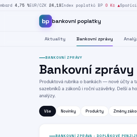
ard
4,75 %
EUR/CZK
24,19
Index poplatků BP
0 Kč
▲
Spořicí s
Přeskočit na obsah
bp
bankovní poplatky
Aktuality
Bankovní zprávy
Analý
BANKOVNÍ ZPRÁVY
Bankovní zprávy
Produktová rubrika o bankách — nové účty a ta
sazebníků a zákonů i roční uzávěrky. Delší a hod
analýzy.
Vše
Novinky
Produkty
Změny záko
BANKOVNÍ ZPRÁVA · DOPLŇKOVÉ PENZIJ