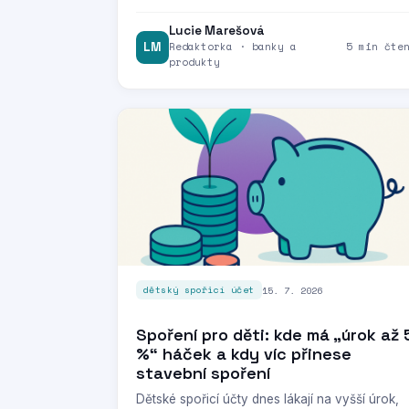
Lucie Marešová
LM
Redaktorka · banky a
5 min čte
produkty
15. 7. 2026
dětský spořicí účet
Spoření pro děti: kde má „úrok až 
%“ háček a kdy víc přinese
stavební spoření
Dětské spořicí účty dnes lákají na vyšší úrok,