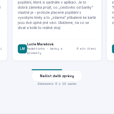
pojištění, které si sjednáte v aplikaci. Je to
s
1
dobrá záminka projít, co „cestovko od banky“
%
vlastně je – protože placené pojištění s
r
vysokými limity a to „zdarma“ přibalené ke kartě
n
jsou dvě úplně jiné věci. Ukážeme, na co se
z
dívat a kolik to reálně stojí.
Lucie Marešová
ní
LM
Redaktorka · banky a
5 min čtení
produkty
Načíst další zprávy
Zobrazeno
6
z
10
zpráv