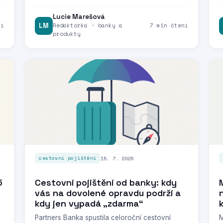
Lucie Marešová
ní
LM
Redaktorka · banky a
7 min čtení
produkty
15. 7. 2026
cestovní pojištění
5
Cestovní pojištění od banky: kdy
vás na dovolené opravdu podrží a
kdy jen vypadá „zdarma“
Partners Banka spustila celoroční cestovní
M