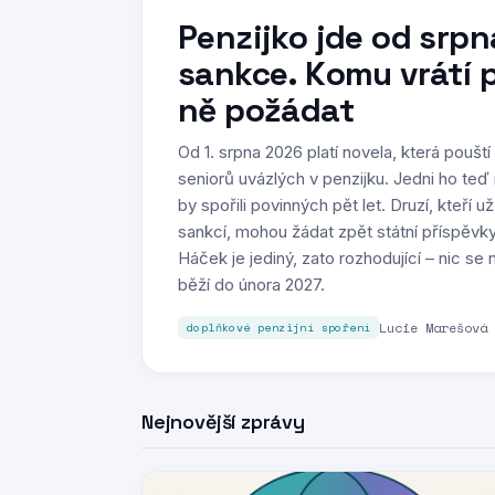
Penzijko jde od srpn
sankce. Komu vrátí p
ně požádat
Od 1. srpna 2026 platí novela, která poušt
seniorů uvázlých v penzijku. Jedni ho teď
by spořili povinných pět let. Druzí, kteří už
sankcí, mohou žádat zpět státní příspěvky,
Háček je jediný, zato rozhodující – nic s
běží do února 2027.
Lucie Marešová
doplňkové penzijní spoření
Nejnovější zprávy