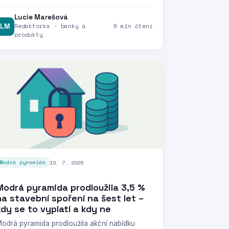
Lucie Marešová
LM
Redaktorka · banky a
6 min čtení
produkty
10. 7. 2026
Modrá pyramida
Modrá pyramida prodloužila 3,5 %
na stavební spoření na šest let –
kdy se to vyplatí a kdy ne
odrá pyramida prodloužila akční nabídku