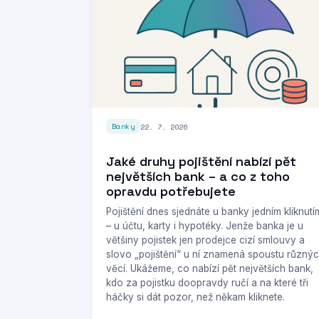
22. 7. 2026
Banky
Jaké druhy pojištění nabízí pět
největších bank – a co z toho
opravdu potřebujete
Pojištění dnes sjednáte u banky jedním kliknutí
– u účtu, karty i hypotéky. Jenže banka je u
většiny pojistek jen prodejce cizí smlouvy a
slovo „pojištění“ u ní znamená spoustu různý
věcí. Ukážeme, co nabízí pět největších bank,
kdo za pojistku doopravdy ručí a na které tři
háčky si dát pozor, než někam kliknete.