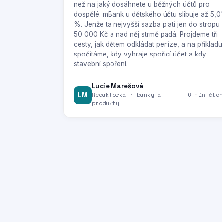
než na jaký dosáhnete u běžných účtů pro
dospělé. mBank u dětského účtu slibuje až 5,0
%. Jenže ta nejvyšší sazba platí jen do stropu
50 000 Kč a nad něj strmě padá. Projdeme tři
cesty, jak dětem odkládat peníze, a na příkladu
spočítáme, kdy vyhraje spořicí účet a kdy
stavební spoření.
Lucie Marešová
LM
Redaktorka · banky a
6 min čte
produkty