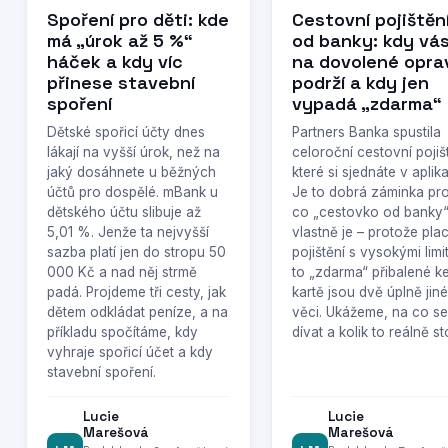
Spoření pro děti: kde
Cestovní pojištěn
má „úrok až 5 %“
od banky: kdy vá
háček a kdy víc
na dovolené opra
přinese stavební
podrží a kdy jen
spoření
vypadá „zdarma“
Dětské spořicí účty dnes
Partners Banka spustila
lákají na vyšší úrok, než na
celoroční cestovní pojiš
jaký dosáhnete u běžných
které si sjednáte v aplika
účtů pro dospělé. mBank u
Je to dobrá záminka proj
dětského účtu slibuje až
co „cestovko od banky
5,01 %. Jenže ta nejvyšší
vlastně je – protože pla
sazba platí jen do stropu 50
pojištění s vysokými limi
000 Kč a nad něj strmě
to „zdarma“ přibalené k
padá. Projdeme tři cesty, jak
kartě jsou dvě úplně jiné
dětem odkládat peníze, a na
věci. Ukážeme, na co se
příkladu spočítáme, kdy
dívat a kolik to reálně sto
vyhraje spořicí účet a kdy
stavební spoření.
Lucie
Lucie
Marešová
Marešová