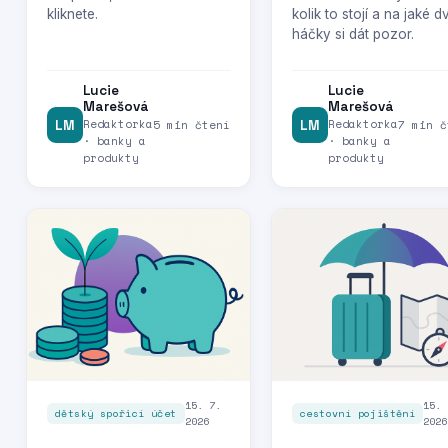
kliknete.
kolik to stojí a na jaké d
háčky si dát pozor.
Lucie
Lucie
Marešová
Marešová
Redaktorka
Redaktorka
LM
5 min čtení
LM
7 min č
· banky a
· banky a
produkty
produkty
15. 7.
15. 
dětský spořicí účet
cestovní pojištění
2026
2026