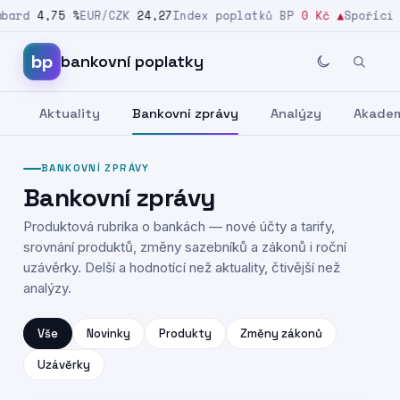
ard
4,75 %
EUR/CZK
24,27
Index poplatků BP
0 Kč
▲
Spořicí s
Přeskočit na obsah
bp
bankovní poplatky
Aktuality
Bankovní zprávy
Analýzy
Akade
BANKOVNÍ ZPRÁVY
Bankovní zprávy
Produktová rubrika o bankách — nové účty a tarify,
srovnání produktů, změny sazebníků a zákonů i roční
uzávěrky. Delší a hodnotící než aktuality, čtivější než
analýzy.
Vše
Novinky
Produkty
Změny zákonů
Uzávěrky