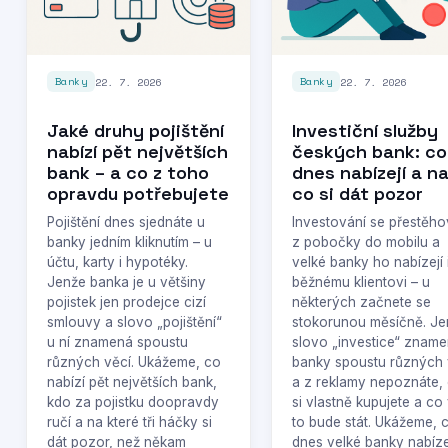
22. 7. 2026
22. 7. 2026
Banky
Banky
Jaké druhy pojištění
Investiční služby
nabízí pět největších
českých bank: co
bank – a co z toho
dnes nabízejí a n
opravdu potřebujete
co si dát pozor
Pojištění dnes sjednáte u
Investování se přestěho
banky jedním kliknutím – u
z pobočky do mobilu a
účtu, karty i hypotéky.
velké banky ho nabízejí 
Jenže banka je u většiny
běžnému klientovi – u
pojistek jen prodejce cizí
některých začnete se
smlouvy a slovo „pojištění“
stokorunou měsíčně. Je
u ní znamená spoustu
slovo „investice“ zname
různých věcí. Ukážeme, co
banky spoustu různých 
nabízí pět největších bank,
a z reklamy nepoznáte,
kdo za pojistku doopravdy
si vlastně kupujete a co
ručí a na které tři háčky si
to bude stát. Ukážeme, 
dát pozor, než někam
dnes velké banky nabízej