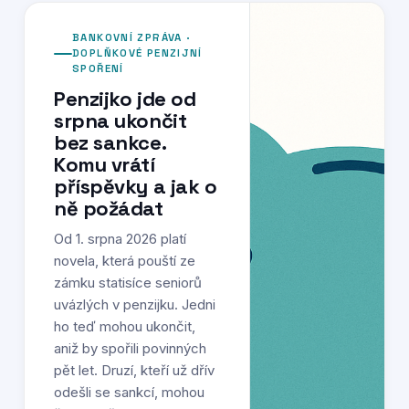
BANKOVNÍ ZPRÁVA ·
DOPLŇKOVÉ PENZIJNÍ
SPOŘENÍ
Penzijko jde od
srpna ukončit
bez sankce.
Komu vrátí
příspěvky a jak o
ně požádat
Od 1. srpna 2026 platí
novela, která pouští ze
zámku statisíce seniorů
uvázlých v penzijku. Jedni
ho teď mohou ukončit,
aniž by spořili povinných
pět let. Druzí, kteří už dřív
odešli se sankcí, mohou