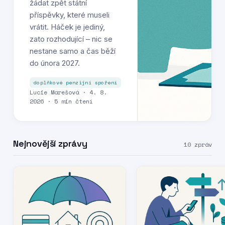
žádat zpět státní
příspěvky, které museli
vrátit. Háček je jediný,
zato rozhodující – nic se
nestane samo a čas běží
do února 2027.
doplňkové penzijní spoření
Lucie Marešová · 4. 8.
2026 · 5 min čtení
Nejnovější zprávy
10 zpráv