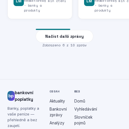
Redaktorka
Redaktorka
LM
6 min čtení
LM
5 min č
· banky a
· banky a
produkty
produkty
Načíst další zprávy
Zobrazeno
6
z
10
zpráv
OBSAH
WEB
bankovní
bp
poplatky
Aktuality
Domů
Banky, poplatky a
Bankovní
Vyhledávání
vaše peníze —
zprávy
Slovníček
přehledně a bez
Analýzy
pojmů
zaujetí.