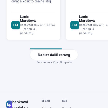
dívat a kolik to reálně stojí.
Lucie
Lucie
Marešová
Marešová
Redaktorka
Redaktorka
LM
5 min čtení
LM
5 min č
· banky a
· banky a
produkty
produkty
Načíst další zprávy
Zobrazeno
6
z
9
zpráv
OBSAH
WEB
bankovní
bp
poplatky