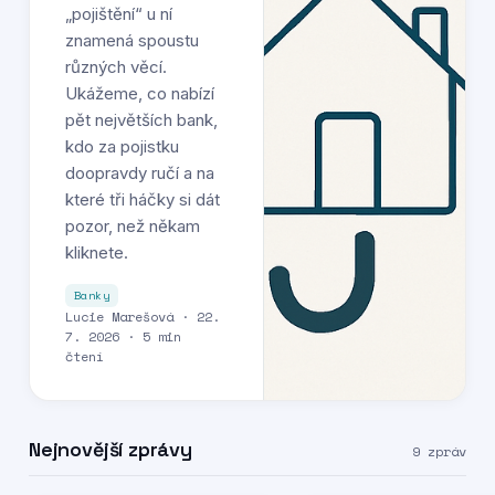
„pojištění“ u ní
znamená spoustu
různých věcí.
Ukážeme, co nabízí
pět největších bank,
kdo za pojistku
doopravdy ručí a na
které tři háčky si dát
pozor, než někam
kliknete.
Banky
Lucie Marešová · 22.
7. 2026 · 5 min
čtení
Nejnovější zprávy
9 zpráv