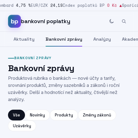
bard
4,75 %
EUR/CZK
24,19
Index poplatků BP
0 Kč
▲
Spořicí 
Přeskočit na obsah
bp
bankovní poplatky
Aktuality
Bankovní zprávy
Analýzy
Akade
BANKOVNÍ ZPRÁVY
Bankovní zprávy
Produktová rubrika o bankách — nové účty a tarify,
srovnání produktů, změny sazebníků a zákonů i roční
uzávěrky. Delší a hodnotící než aktuality, čtivější než
analýzy.
Vše
Novinky
Produkty
Změny zákonů
Uzávěrky