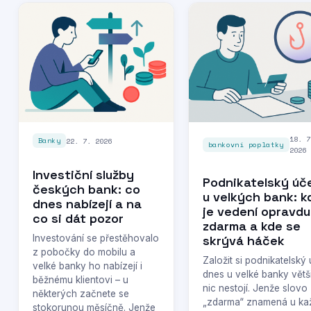
18. 7
22. 7. 2026
Banky
bankovní poplatky
2026
Investiční služby
Podnikatelský úč
českých bank: co
u velkých bank: k
dnes nabízejí a na
je vedení opravdu
co si dát pozor
zdarma a kde se
Investování se přestěhovalo
skrývá háček
z pobočky do mobilu a
Založit si podnikatelský
velké banky ho nabízejí i
dnes u velké banky větš
běžnému klientovi – u
nic nestojí. Jenže slovo
některých začnete se
„zdarma“ znamená u ka
stokorunou měsíčně. Jenže