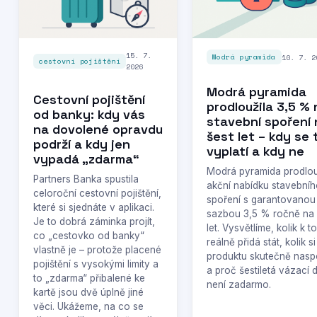
15. 7.
10. 7. 2
Modrá pyramida
cestovní pojištění
2026
Modrá pyramida
Cestovní pojištění
prodloužila 3,5 % 
od banky: kdy vás
stavební spoření 
na dovolené opravdu
šest let – kdy se 
podrží a kdy jen
vyplatí a kdy ne
vypadá „zdarma“
Modrá pyramida prodlou
Partners Banka spustila
akční nabídku stavební
celoroční cestovní pojištění,
spoření s garantovanou
které si sjednáte v aplikaci.
sazbou 3,5 % ročně na 
Je to dobrá záminka projít,
let. Vysvětlíme, kolik k 
co „cestovko od banky“
reálně přidá stát, kolik s
vlastně je – protože placené
produktu skutečně naspo
pojištění s vysokými limity a
a proč šestiletá vázací 
to „zdarma“ přibalené ke
není zadarmo.
kartě jsou dvě úplně jiné
věci. Ukážeme, na co se