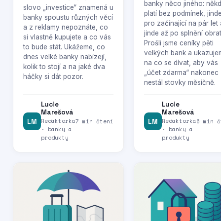
banky něco jiného: něk
slovo „investice“ znamená u
platí bez podmínek, jind
banky spoustu různých věcí
pro začínající na pár let 
a z reklamy nepoznáte, co
jinde až po splnění obrat
si vlastně kupujete a co vás
Prošli jsme ceníky pěti
to bude stát. Ukážeme, co
velkých bank a ukazuje
dnes velké banky nabízejí,
na co se dívat, aby vás
kolik to stojí a na jaké dva
„účet zdarma“ nakonec
háčky si dát pozor.
nestál stovky měsíčně.
Lucie
Lucie
Marešová
Marešová
Redaktorka
Redaktorka
LM
7 min čtení
LM
6 min č
· banky a
· banky a
produkty
produkty