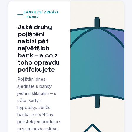
BANKOVNÍ ZPRÁVA
· BANKY
Jaké druhy
pojištění
nabízí pět
největších
bank – a co z
toho opravdu
potřebujete
Pojištění dnes
sjednáte u banky
jedním kliknutím – u
účtu, karty i
hypotéky. Jenže
banka je u většiny
pojistek jen prodejce
cizí smlouvy a slovo