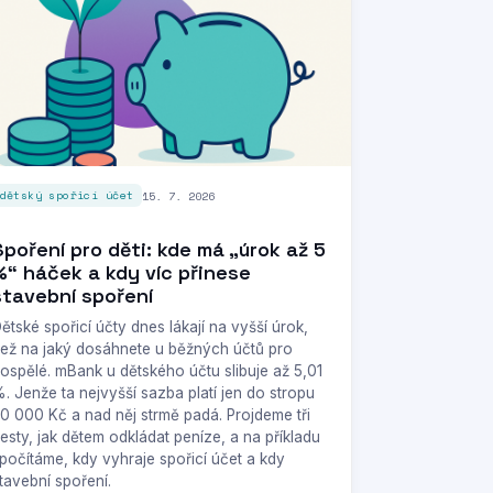
15. 7. 2026
dětský spořicí účet
Spoření pro děti: kde má „úrok až 5
%“ háček a kdy víc přinese
stavební spoření
ětské spořicí účty dnes lákají na vyšší úrok,
ež na jaký dosáhnete u běžných účtů pro
ospělé. mBank u dětského účtu slibuje až 5,01
. Jenže ta nejvyšší sazba platí jen do stropu
0 000 Kč a nad něj strmě padá. Projdeme tři
esty, jak dětem odkládat peníze, a na příkladu
počítáme, kdy vyhraje spořicí účet a kdy
tavební spoření.