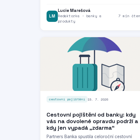
Lucie Marešová
LM
Redaktorka · banky a
7 min čte
produkty
15. 7. 2026
cestovní pojištění
Cestovní pojištění od banky: kdy
vás na dovolené opravdu podrží a
kdy jen vypadá „zdarma“
Partners Banka spustila celoroční cestovní