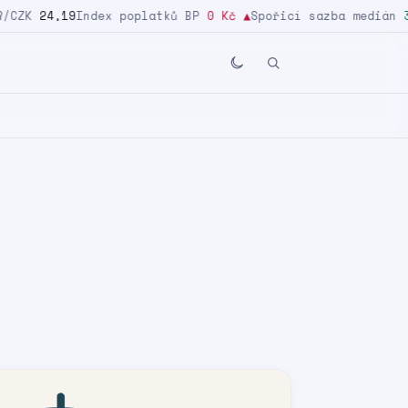
ZK
24,19
Index poplatků BP
0 Kč
▲
Spořicí sazba medián
3,2