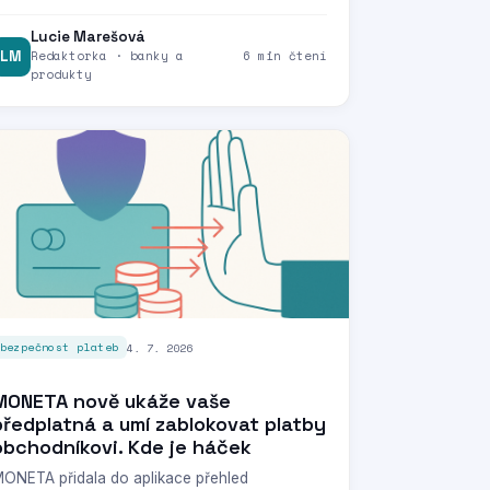
Lucie Marešová
LM
Redaktorka · banky a
6 min čtení
produkty
4. 7. 2026
bezpečnost plateb
MONETA nově ukáže vaše
předplatná a umí zablokovat platby
obchodníkovi. Kde je háček
ONETA přidala do aplikace přehled