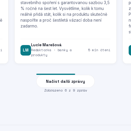
stavebního spoření s garantovanou sazbou 3,5
p
% ročně na šest let. Vysvětlíme, kolik k tomu
z
reálně přidá stát, kolik si na produktu skutečně
P
tě
naspoříte a proč šestiletá vázací doba není
n
zadarmo.
f
s
Lucie Marešová
ní
LM
Redaktorka · banky a
5 min čtení
produkty
Načíst další zprávy
Zobrazeno
6
z
9
zpráv