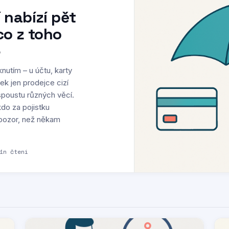
 nabízí pět
co z toho
e
knutím – u účtu, karty
tek jen prodejce cizí
spoustu různých věcí.
do za pojistku
t pozor, než někam
in čtení