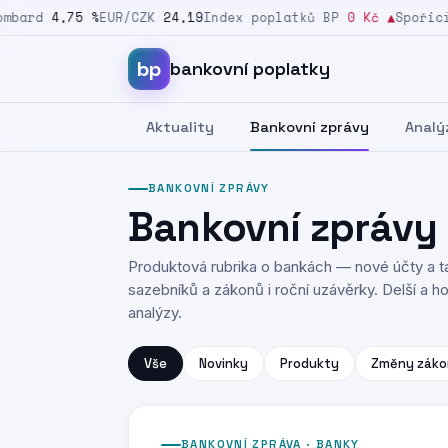
ard
4,75 %
EUR/CZK
24,19
Index poplatků BP
0 Kč
▲
Spořicí s
Přeskočit na obsah
bp
bankovní poplatky
Aktuality
Bankovní zprávy
Analý
BANKOVNÍ ZPRÁVY
Bankovní zprávy
Produktová rubrika o bankách — nové účty a ta
sazebníků a zákonů i roční uzávěrky. Delší a hod
analýzy.
Vše
Novinky
Produkty
Změny záko
BANKOVNÍ ZPRÁVA · BANKY