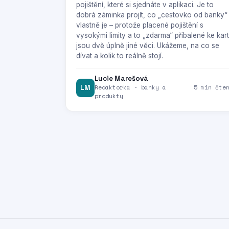
pojištění, které si sjednáte v aplikaci. Je to
dobrá záminka projít, co „cestovko od banky“
vlastně je – protože placené pojištění s
vysokými limity a to „zdarma“ přibalené ke kar
jsou dvě úplně jiné věci. Ukážeme, na co se
dívat a kolik to reálně stojí.
Lucie Marešová
LM
Redaktorka · banky a
5 min čte
produkty