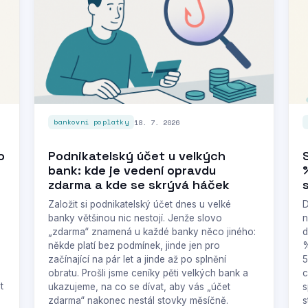
18. 7. 2026
bankovní poplatky
o
Podnikatelský účet u velkých
bank: kde je vedení opravdu
zdarma a kde se skrývá háček
Založit si podnikatelský účet dnes u velké
D
banky většinou nic nestojí. Jenže slovo
n
„zdarma“ znamená u každé banky něco jiného:
d
někde platí bez podmínek, jinde jen pro
%
začínající na pár let a jinde až po splnění
5
obratu. Prošli jsme ceníky pěti velkých bank a
c
t
ukazujeme, na co se dívat, aby vás „účet
s
zdarma“ nakonec nestál stovky měsíčně.
s