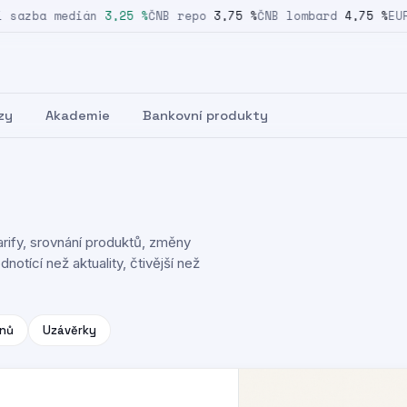
azba medián
3,25 %
ČNB repo
3,75 %
ČNB lombard
4,75 %
EUR/C
zy
Akademie
Bankovní produkty
rify, srovnání produktů, změny
notící než aktuality, čtivější než
nů
Uzávěrky