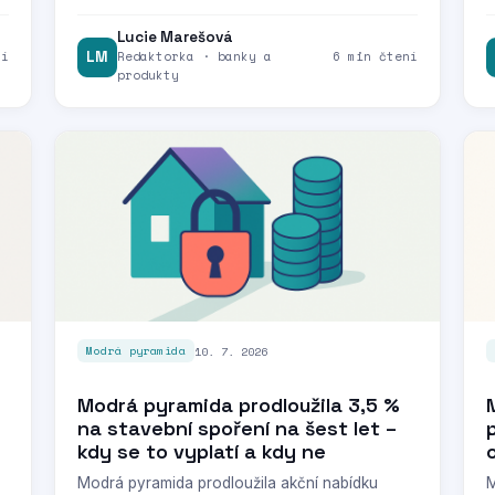
Lucie Marešová
ní
LM
Redaktorka · banky a
6 min čtení
produkty
10. 7. 2026
Modrá pyramida
Modrá pyramida prodloužila 3,5 %
na stavební spoření na šest let –
kdy se to vyplatí a kdy ne
Modrá pyramida prodloužila akční nabídku
M