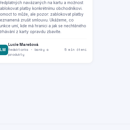
ředplatných navázaných na kartu a možnost
ablokovat platby konkrétnímu obchodníkovi.
omoct to může, ale pozor: zablokovat platby
eznamená zrušit smlouvu. Ukážeme, co
unkce umí, kde má hranici a jak se nechtěného
trhávání z karty opravdu zbavíte.
Lucie Marešová
LM
Redaktorka · banky a
5 min čtení
produkty