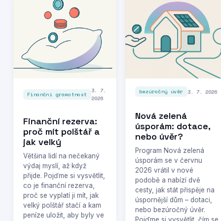
3. 7.
3. 7. 2026
bezúročný úvěr
Finanční gramotnost
2026
Nová zelená
Finanční rezerva:
úsporám: dotace,
proč mít polštář a
nebo úvěr?
jak velký
Program Nová zelená
Většina lidí na nečekaný
úsporám se v červnu
výdaj myslí, až když
2026 vrátil v nové
přijde. Pojďme si vysvětlit,
podobě a nabízí dvě
co je finanční rezerva,
cesty, jak stát přispěje na
proč se vyplatí ji mít, jak
úspornější dům – dotaci,
velký polštář stačí a kam
nebo bezúročný úvěr.
peníze uložit, aby byly ve
Pojďme si vysvětlit, čím se