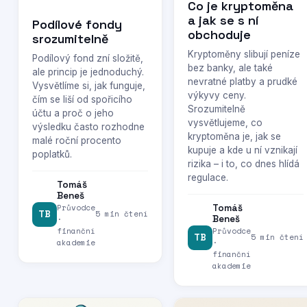
Co je kryptoměna
a jak se s ní
Podílové fondy
obchoduje
srozumitelně
Kryptoměny slibují peníze
Podílový fond zní složitě,
bez banky, ale také
ale princip je jednoduchý.
nevratné platby a prudké
Vysvětlíme si, jak funguje,
výkyvy ceny.
čím se liší od spořicího
Srozumitelně
účtu a proč o jeho
vysvětlujeme, co
výsledku často rozhodne
kryptoměna je, jak se
malé roční procento
kupuje a kde u ní vznikají
poplatků.
rizika – i to, co dnes hlídá
regulace.
Tomáš
Beneš
Průvodce
Tomáš
TB
5 min čtení
Beneš
·
finanční
Průvodce
TB
5 min čtení
akademie
·
finanční
akademie