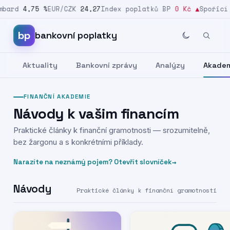
bard
4,75 %
EUR/CZK
24,27
Index poplatků BP
0 Kč
▲
Spořicí 
Přeskočit na obsah
bp
bankovní poplatky
Aktuality
Bankovní zprávy
Analýzy
Akade
FINANČNÍ AKADEMIE
Návody k vašim financím
Praktické články k finanční gramotnosti — srozumitelně,
bez žargonu a s konkrétními příklady.
→
Narazíte na neznámý pojem? Otevřít slovníček
Návody
Praktické články k finanční gramotnosti