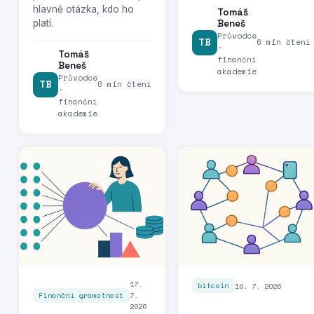
hlavně otázka, kdo ho
Tomáš
platí.
Beneš
Průvodce
TB
6 min čtení
·
Tomáš
finanční
Beneš
akademie
Průvodce
TB
6 min čtení
·
finanční
akademie
17.
10. 7. 2026
bitcoin
7.
Finanční gramotnost
2026