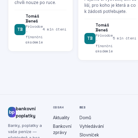
chvíli nouze po ruce.
liší, pro koho je která a co
k žádosti potřebujete.
Tomáš
Beneš
Tomáš
Průvodce
TB
4 min čtení
Beneš
·
Průvodce
finanční
TB
5 min čtení
·
akademie
finanční
akademie
OBSAH
WEB
bankovní
bp
poplatky
Aktuality
Domů
Banky, poplatky a
Bankovní
Vyhledávání
vaše peníze —
zprávy
Slovníček
přehledně a bez