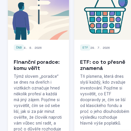
4. 8. 2026
29. 7. 2026
ČNB
ETF
Finanční poradce:
ETF: co to přesně
komu věřit
znamená
Týmž slovem „poradce“
Tři písmena, která dnes
se dnes na dveřích i
slyší každý, kdo zvažuje
vizitkách označuje hned
investování. Pojďme si
několik profesí a každá
vysvětlit, co ETF
má jiný zájem. Pojďme si
doopravdy je, čím se liší
vysvětlit, čím se od sebe
od klasického fondu a
liší, jak si za pár minut
proč o jeho dlouhodobém
ověříte, že člověk naproti
výsledku rozhoduje
vám vůbec smí radit, a
hlavně výše poplatků.
proč o důvěře rozhoduje