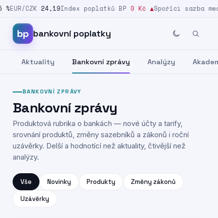
 %
EUR/CZK
24,19
Index poplatků BP
0 Kč
▲
Spořicí sazba med
Přeskočit na obsah
bp
bankovní poplatky
Aktuality
Bankovní zprávy
Analýzy
Akade
BANKOVNÍ ZPRÁVY
Bankovní zprávy
Produktová rubrika o bankách — nové účty a tarify,
srovnání produktů, změny sazebníků a zákonů i roční
uzávěrky. Delší a hodnotící než aktuality, čtivější než
analýzy.
Vše
Novinky
Produkty
Změny zákonů
Uzávěrky