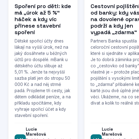
Spoření pro děti: kde
Cestovní pojištěn
má „úrok až 5 %“
od banky: kdy vá
háček a kdy víc
na dovolené opra
přinese stavební
podrží a kdy jen
spoření
vypadá „zdarma“
Dětské spořicí účty dnes
Partners Banka spustila
lákají na vyšší úrok, než na
celoroční cestovní pojiš
jaký dosáhnete u běžných
které si sjednáte v aplika
účtů pro dospělé. mBank u
Je to dobrá záminka proj
dětského účtu slibuje až
co „cestovko od banky
5,01 %. Jenže ta nejvyšší
vlastně je – protože pla
sazba platí jen do stropu 50
pojištění s vysokými limi
000 Kč a nad něj strmě
to „zdarma“ přibalené k
padá. Projdeme tři cesty, jak
kartě jsou dvě úplně jiné
dětem odkládat peníze, a na
věci. Ukážeme, na co se
příkladu spočítáme, kdy
dívat a kolik to reálně sto
vyhraje spořicí účet a kdy
stavební spoření.
Lucie
Lucie
Marešová
Marešová