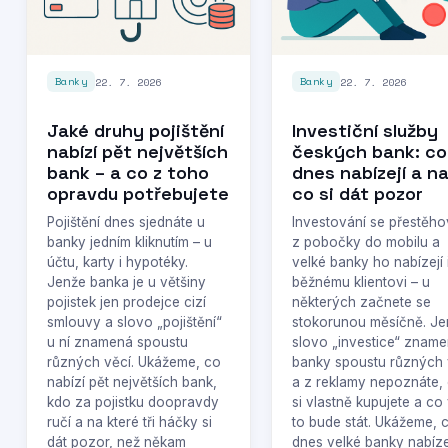
22. 7. 2026
22. 7. 2026
Banky
Banky
Jaké druhy pojištění
Investiční služby
nabízí pět největších
českých bank: co
bank – a co z toho
dnes nabízejí a n
opravdu potřebujete
co si dát pozor
Pojištění dnes sjednáte u
Investování se přestěho
banky jedním kliknutím – u
z pobočky do mobilu a
účtu, karty i hypotéky.
velké banky ho nabízejí 
Jenže banka je u většiny
běžnému klientovi – u
pojistek jen prodejce cizí
některých začnete se
smlouvy a slovo „pojištění“
stokorunou měsíčně. Je
u ní znamená spoustu
slovo „investice“ zname
různých věcí. Ukážeme, co
banky spoustu různých 
nabízí pět největších bank,
a z reklamy nepoznáte,
kdo za pojistku doopravdy
si vlastně kupujete a co
ručí a na které tři háčky si
to bude stát. Ukážeme, 
dát pozor, než někam
dnes velké banky nabízej