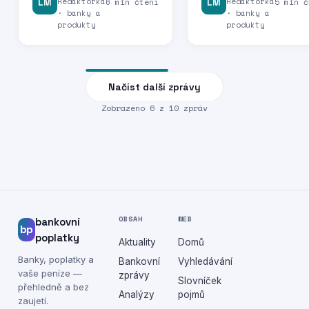
Redaktorka
Redaktorka
LM
6 min čtení
LM
5 min č
· banky a
· banky a
produkty
produkty
Načíst další zprávy
Zobrazeno
6
z
10
zpráv
OBSAH
WEB
bankovní
bp
poplatky
Aktuality
Domů
Banky, poplatky a
Bankovní
Vyhledávání
vaše peníze —
zprávy
Slovníček
přehledně a bez
Analýzy
pojmů
zaujetí.