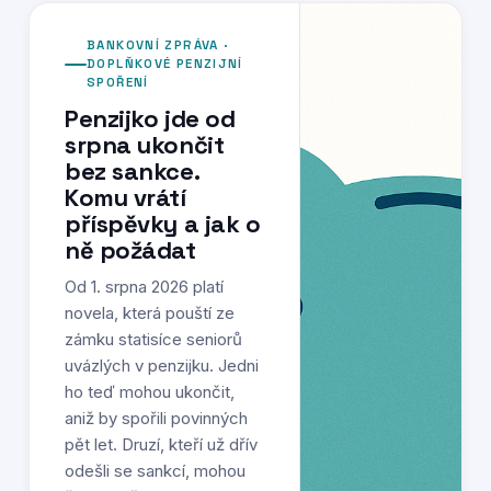
BANKOVNÍ ZPRÁVA ·
DOPLŇKOVÉ PENZIJNÍ
SPOŘENÍ
Penzijko jde od
srpna ukončit
bez sankce.
Komu vrátí
příspěvky a jak o
ně požádat
Od 1. srpna 2026 platí
novela, která pouští ze
zámku statisíce seniorů
uvázlých v penzijku. Jedni
ho teď mohou ukončit,
aniž by spořili povinných
pět let. Druzí, kteří už dřív
odešli se sankcí, mohou