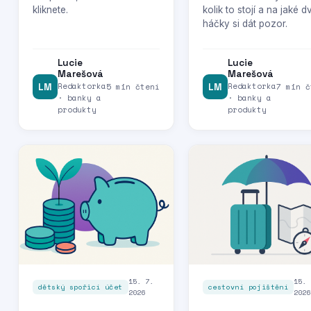
kliknete.
kolik to stojí a na jaké d
háčky si dát pozor.
Lucie
Lucie
Marešová
Marešová
Redaktorka
Redaktorka
LM
5 min čtení
LM
7 min č
· banky a
· banky a
produkty
produkty
15. 7.
15. 
dětský spořicí účet
cestovní pojištění
2026
2026