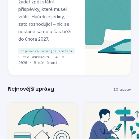
žádat zpět státní
příspěvky, které museli
vrátit. Háček je jediný,
zato rozhodující – nic se
nestane samo a čas běží
do února 2027.
doplňkové penzijní spoření
Lucie Marešová · 4. 8.
2026 · 5 min čtení
Nejnovější zprávy
10 zpráv