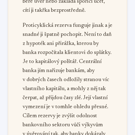
bere úvěr nebo zakládá spořicí účet,
cítí ji takřka bezprostředně.
Proticyklická rezerva funguje jinak a je
snadné ji špatně pochopit. Není to daň
z hypoték ani přirážka, kterou by
banka rozpočítala klientovi do splátky.
Je to kapitálový polštář. Centrální
banka jím nařizuje bankám, aby
v dobrých časech odložily stranou víc
vlastního kapitálu, a mohly z něj tak
čerpat, až přijdou časy zlé. Její vlastní
vymezení je v tomhle ohledu přesné.
Cílem rezervy je zvýšit odolnost
bankovního sektoru vůči výkyvům
v úvěrování tak, aby banky dokázaly