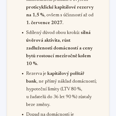
proticyklické kapitálové rezervy
na 1,5 %
, ovšem s účinností až od
1. července 2027
.
Sdílený důvod obou kroků:
silná
úvěrová aktivita, růst
zadluženosti domácností a ceny
bytů rostoucí meziročně kolem
10 %
.
Rezerva je
kapitálový polštář
bank
, ne přímý náklad domácností;
hypoteční limity (LTV 80 %,
u žadatelů do 36 let 90 %) zůstaly
beze změny.
Dopad na domácnosti je