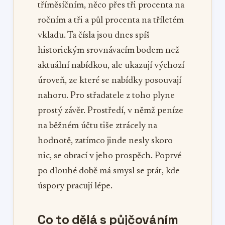
tříměsíčním, něco přes tři procenta na
ročním a tři a půl procenta na tříletém
vkladu. Ta čísla jsou dnes spíš
historickým srovnávacím bodem než
aktuální nabídkou, ale ukazují výchozí
úroveň, ze které se nabídky posouvají
nahoru. Pro střadatele z toho plyne
prostý závěr. Prostředí, v němž peníze
na běžném účtu tiše ztrácely na
hodnotě, zatímco jinde nesly skoro
nic, se obrací v jeho prospěch. Poprvé
po dlouhé době má smysl se ptát, kde
úspory pracují lépe.
Co to dělá s půjčováním