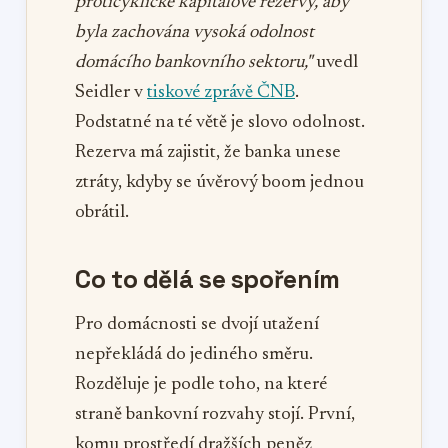
proticyklické kapitálové rezervy, aby
byla zachována vysoká odolnost
domácího bankovního sektoru,"
uvedl
Seidler v
tiskové zprávě ČNB
.
Podstatné na té větě je slovo odolnost.
Rezerva má zajistit, že banka unese
ztráty, kdyby se úvěrový boom jednou
obrátil.
Co to dělá se spořením
Pro domácnosti se dvojí utažení
nepřekládá do jediného směru.
Rozděluje je podle toho, na které
straně bankovní rozvahy stojí. První,
komu prostředí dražších peněz