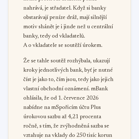
nahrává, je střadatel. Když si banky
obstarávají peníze dráž, mají silnější
motiv shánět je i jinde než u centrální
banky, tedy od vkladatelů.
A o vkladatele se soutěží úrokem.
Že se tahle soutěž rozhýbala, ukazují
kroky jednotlivých bank, byť je nutné
číst je jako to, čím jsou, tedy jako jejich
vlastní obchodní oznámení. mBank
ohlásila, že od 1. července 2026
nabídne na mSpořicím účtu Plus
úrokovou sazbu až 4,21 procenta
ročně, s tím, že zvýhodněná sazba se
vztahuje na vklady do 250 tisíc korun