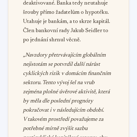
deaktivované. Banka tedy neutahuje
šrouby přímo žadatelům o hypotéku.
Utahuje je bankám, a to skrze kapitál.
Člen bankovní rady Jakub Seidler to
po jednání shrnul věcně.
„Navzdory přetrvávajícím globálním
nejistotám se potvrdil další nárůst
cyklických rizik v domácím finančním
sektoru. Tento vývoj šel na vrub
zejména plošné úvěrové aktivitě, která
by měla dle poslední prognózy
pokračovat i v následujícím období.
V takovém prostředí považujeme za
potřebné mírně zvýšit sazbu