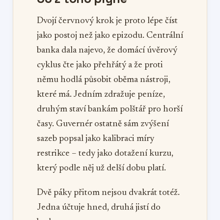
Dvojí červnový krok je proto lépe číst
jako postoj než jako epizodu. Centrální
banka dala najevo, že domácí úvěrový
cyklus čte jako přehřátý a že proti
němu hodlá působit oběma nástroji,
které má. Jedním zdražuje peníze,
druhým staví bankám polštář pro horší
časy. Guvernér ostatně sám zvýšení
sazeb popsal jako kalibraci míry
restrikce – tedy jako dotažení kurzu,
který podle něj už delší dobu platí.
Dvě páky přitom nejsou dvakrát totéž.
Jedna účtuje hned, druhá jistí do