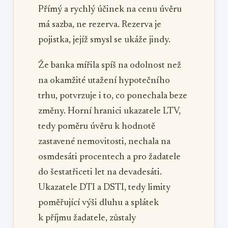
Přímý a rychlý účinek na cenu úvěru
má sazba, ne rezerva. Rezerva je
pojistka, jejíž smysl se ukáže jindy.
Že banka mířila spíš na odolnost než
na okamžité utažení hypotečního
trhu, potvrzuje i to, co ponechala beze
změny. Horní hranici ukazatele LTV,
tedy poměru úvěru k hodnotě
zastavené nemovitosti, nechala na
osmdesáti procentech a pro žadatele
do šestatřiceti let na devadesáti.
Ukazatele DTI a DSTI, tedy limity
poměřující výši dluhu a splátek
k příjmu žadatele, zůstaly