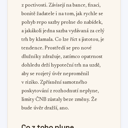
z poctivosti. Závisejí na bance, fixaci,
bonitě žadatele i na tom, jak rychle se
pohyb repo sazby prolne do nabídek,
a jakákoli jedna sazba vydávaná za celý
trh by klamala. Co lze říct s jistotou, je
tendence. Prostředí se pro nové
dlužníky zdražuje, zatímco opatrnost
dohledu drží hypoteční trh na uzdě,
aby se rozjetý úvěr neproměnil
v riziko. Zpřísnění samotného
poskytování z rozhodnutí neplyne,
limity ČNB zůstaly beze změny. Že
bude úvěr dražší, ano.
Co z toho plyne