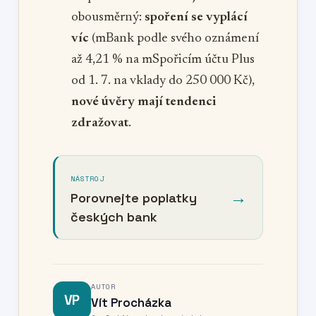
obousměrný:
spoření se vyplácí
víc
(mBank podle svého oznámení
až 4,21 % na mSpořicím účtu Plus
od 1. 7. na vklady do 250 000 Kč),
nové úvěry mají tendenci
zdražovat
.
NÁSTROJ
→
Porovnejte poplatky
českých bank
AUTOR
VP
Vít Procházka