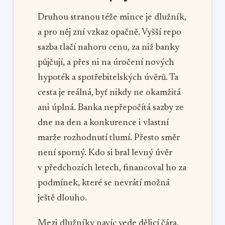
Druhou stranou téže mince je dlužník,
a pro něj zní vzkaz opačně. Vyšší repo
sazba tlačí nahoru cenu, za niž banky
půjčují, a přes ni na úročení nových
hypoték a spotřebitelských úvěrů. Ta
cesta je reálná, byť nikdy ne okamžitá
ani úplná. Banka nepřepočítá sazby ze
dne na den a konkurence i vlastní
marže rozhodnutí tlumí. Přesto směr
není sporný. Kdo si bral levný úvěr
v předchozích letech, financoval ho za
podmínek, které se nevrátí možná
ještě dlouho.
Mezi dlužníky navíc vede dělicí čára,