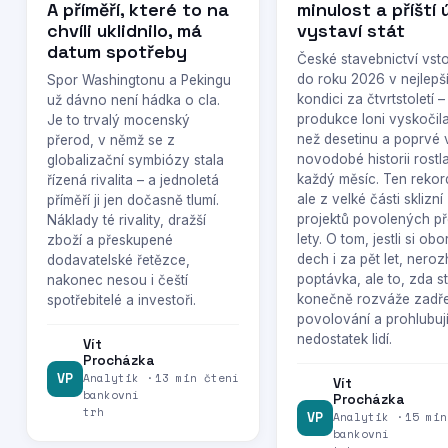
A příměří, které to na
minulost a příští
chvíli uklidnilo, má
vystaví stát
datum spotřeby
České stavebnictví vst
do roku 2026 v nejlepš
Spor Washingtonu a Pekingu
kondici za čtvrtstoletí –
už dávno není hádka o cla.
produkce loni vyskočila
Je to trvalý mocenský
než desetinu a poprvé 
přerod, v němž se z
novodobé historii rostl
globalizační symbiózy stala
každý měsíc. Ten rekor
řízená rivalita – a jednoletá
ale z velké části sklizní
příměří ji jen dočasně tlumí.
projektů povolených p
Náklady té rivality, dražší
lety. O tom, jestli si obo
zboží a přeskupené
dech i za pět let, nero
dodavatelské řetězce,
poptávka, ale to, zda st
nakonec nesou i čeští
konečně rozváže zadř
spotřebitelé a investoři.
povolování a prohlubují
nedostatek lidí.
Vít
Procházka
Analytik ·
VP
13 min čtení
Vít
bankovní
Procházka
trh
Analytik ·
VP
15 min
bankovní