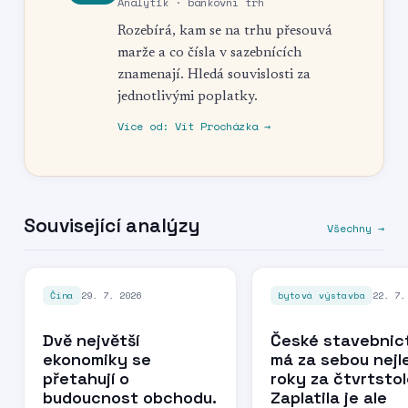
Analytik · bankovní trh
Rozebírá, kam se na trhu přesouvá
marže a co čísla v sazebnících
znamenají. Hledá souvislosti za
jednotlivými poplatky.
Více od: Vít Procházka
→
Související analýzy
Všechny →
29. 7. 2026
22. 7.
Čína
bytová výstavba
Dvě největší
České stavebnic
ekonomiky se
má za sebou nejl
přetahují o
roky za čtvrtstol
budoucnost obchodu.
Zaplatila je ale