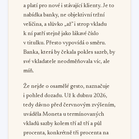
a platí pro nové i stávající klienty. Je to
nabídka banky, ne objektivní tržní
veličina, a slůvko „až" i strop vkladu
k ní patří stejně jako lákavé číslo
v titulku. Přesto vypovídá o směru.
Banka, která by čekala pokles sazeb, by
své vkladatele neodměňovala víc, ale
míň.
Že nejde o osamělé gesto, naznačuje
i pohled dozadu. Už k dubnu 2026,
tedy dávno před červnovým zvýšením,
uváděla Moneta u termínovaných
vkladů sazby kolem tří až tří a půl
procenta, konkrétně tři procenta na