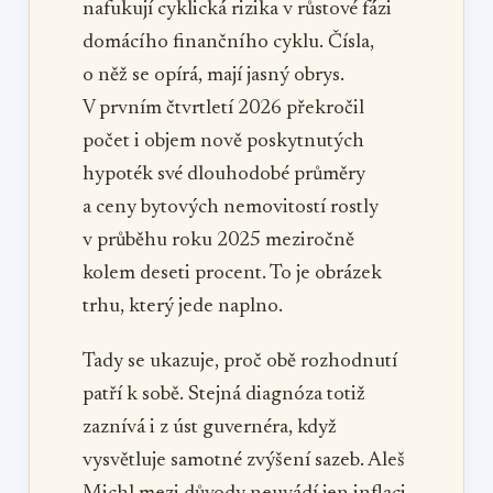
nafukují cyklická rizika v růstové fázi
domácího finančního cyklu. Čísla,
o něž se opírá, mají jasný obrys.
V prvním čtvrtletí 2026 překročil
počet i objem nově poskytnutých
hypoték své dlouhodobé průměry
a ceny bytových nemovitostí rostly
v průběhu roku 2025 meziročně
kolem deseti procent. To je obrázek
trhu, který jede naplno.
Tady se ukazuje, proč obě rozhodnutí
patří k sobě. Stejná diagnóza totiž
zaznívá i z úst guvernéra, když
vysvětluje samotné zvýšení sazeb. Aleš