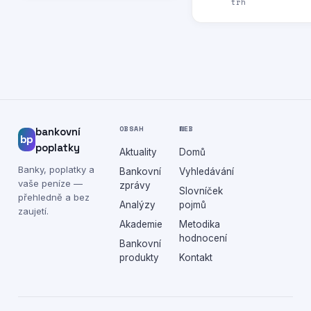
trh
OBSAH
WEB
bankovní
bp
poplatky
Aktuality
Domů
Banky, poplatky a
Bankovní
Vyhledávání
vaše peníze —
zprávy
Slovníček
přehledně a bez
Analýzy
pojmů
zaujetí.
Akademie
Metodika
hodnocení
Bankovní
produkty
Kontakt