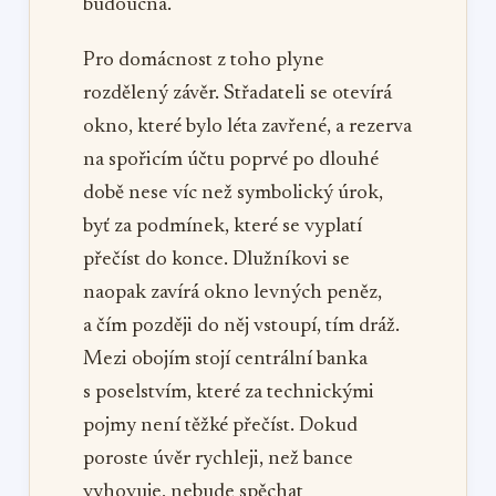
budoucna.
Pro domácnost z toho plyne
rozdělený závěr. Střadateli se otevírá
okno, které bylo léta zavřené, a rezerva
na spořicím účtu poprvé po dlouhé
době nese víc než symbolický úrok,
byť za podmínek, které se vyplatí
přečíst do konce. Dlužníkovi se
naopak zavírá okno levných peněz,
a čím později do něj vstoupí, tím dráž.
Mezi obojím stojí centrální banka
s poselstvím, které za technickými
pojmy není těžké přečíst. Dokud
poroste úvěr rychleji, než bance
vyhovuje, nebude spěchat