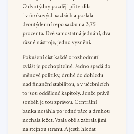
O dva týdny později přitvrdila
i v úrokových sazbách a poslala
dvoutýdenní repo sazbu na 3,75
procenta. Dvě samostatná jednání, dva
různé nástroje, jedno vyznění.
Pokušení číst každé z rozhodnutí
zvlášť je pochopitelné. Jedno spadá do
měnové politiky, druhé do dohledu
nad finanční stabilitou, a v učebnicích
to jsou oddělené kapitoly. Jenže právě
souběh je tou zprávou. Centrální
banka nesáhla po jedné páce a druhou
nechala ležet. Vzala obě a zabrala jimi
na stejnou stranu. A jestli hledat