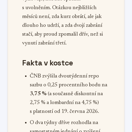
s uvolněním. Otázkou nejbližších
měsíců není, zda kurz obrátí, ale jak
dlouho ho udrží, a zda dvojí zabrání
stačí, aby proud zpomalil dřív, než si
vynutí zabrání třetí.
Fakta v kostce
ČNB zvýšila dvoutýdenní repo
sazbu o 0,25 procentního bodu na
3,75 %
(a současně diskontní na
2,75 % a lombardní na 4,75 %)
s platností od 19. června 2026.
O dva týdny dříve rozhodla na
samostatném jednání o zvýšení