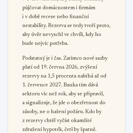
půjčovat domácnostem i firmám
i v době recese nebo finanční
nestability. Rezerva se tedy tvoří proto,
aby úvěr nevyschl ve chvíli, kdy ho
bude nejvíc potřeba.
Podstatný je i čas. Zatímco nové sazby
platí od 19. června 2026, zvýšení
rezervy na 1,5 procenta nabíhá až od
1. července 2027. Banka tím dává
sektoru víc než rok, aby se připravil,
a signalizuje, že jde o obezřetnost do
zásoby, ne o hašení požáru. Kdo by
z rezervy chtěl vyčíst okamžité
zdražení hypoték, četl by špatně.