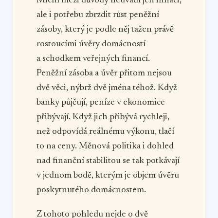
Michl mezi důvody neuvádí jen inflaci,
ale i potřebu zbrzdit růst peněžní
zásoby, který je podle něj tažen právě
rostoucími úvěry domácností
a schodkem veřejných financí.
Peněžní zásoba a úvěr přitom nejsou
dvě věci, nýbrž dvě jména téhož. Když
banky půjčují, peníze v ekonomice
přibývají. Když jich přibývá rychleji,
než odpovídá reálnému výkonu, tlačí
to na ceny. Měnová politika i dohled
nad finanční stabilitou se tak potkávají
v jednom bodě, kterým je objem úvěru
poskytnutého domácnostem.
Z tohoto pohledu nejde o dvě