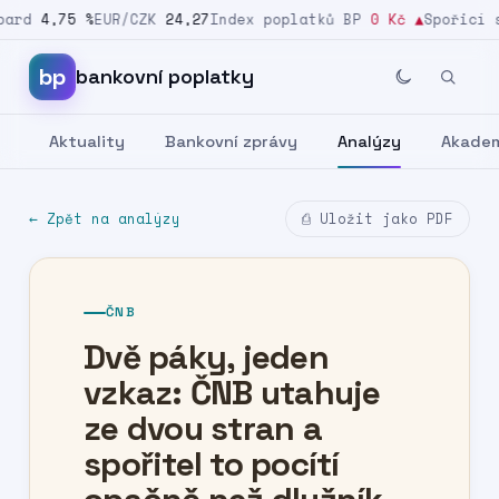
d
4,75 %
EUR/CZK
24,27
Index poplatků BP
0 Kč
▲
Spořicí saz
Přeskočit na obsah
bp
bankovní poplatky
Aktuality
Bankovní zprávy
Analýzy
Akade
← Zpět na analýzy
⎙ Uložit jako PDF
ČNB
Dvě páky, jeden
vzkaz: ČNB utahuje
ze dvou stran a
spořitel to pocítí