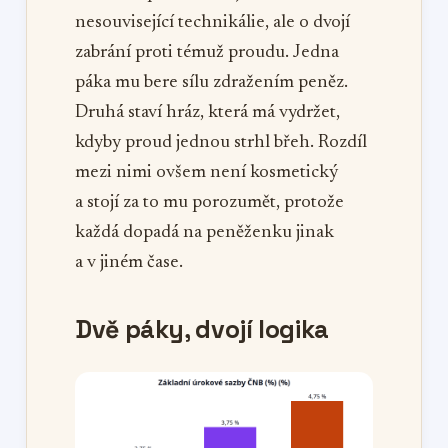
nesouvisející technikálie, ale o dvojí
zabrání proti témuž proudu. Jedna
páka mu bere sílu zdražením peněz.
Druhá staví hráz, která má vydržet,
kdyby proud jednou strhl břeh. Rozdíl
mezi nimi ovšem není kosmetický
a stojí za to mu porozumět, protože
každá dopadá na peněženku jinak
a v jiném čase.
Dvě páky, dvojí logika