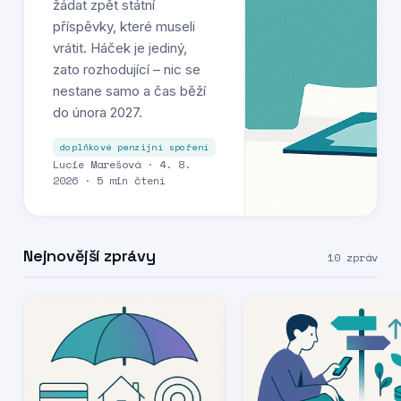
žádat zpět státní
příspěvky, které museli
vrátit. Háček je jediný,
zato rozhodující – nic se
nestane samo a čas běží
do února 2027.
doplňkové penzijní spoření
Lucie Marešová · 4. 8.
2026 · 5 min čtení
Nejnovější zprávy
10 zpráv