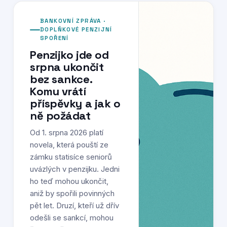
BANKOVNÍ ZPRÁVA ·
DOPLŇKOVÉ PENZIJNÍ
SPOŘENÍ
Penzijko jde od
srpna ukončit
bez sankce.
Komu vrátí
příspěvky a jak o
ně požádat
Od 1. srpna 2026 platí
novela, která pouští ze
zámku statisíce seniorů
uvázlých v penzijku. Jedni
ho teď mohou ukončit,
aniž by spořili povinných
pět let. Druzí, kteří už dřív
odešli se sankcí, mohou