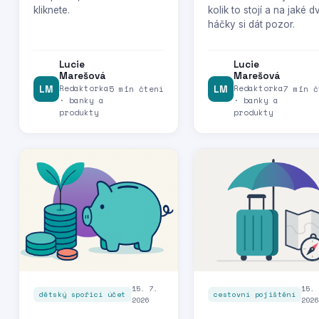
kliknete.
kolik to stojí a na jaké d
háčky si dát pozor.
Lucie
Lucie
Marešová
Marešová
Redaktorka
Redaktorka
LM
5 min čtení
LM
7 min č
· banky a
· banky a
produkty
produkty
15. 7.
15. 
dětský spořicí účet
cestovní pojištění
2026
2026