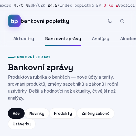
bard
4,75 %
EUR/CZK
24,27
Index poplatků BP
0 Kč
▲
Spořicí 
Přeskočit na obsah
bp
bankovní poplatky
Aktuality
Bankovní zprávy
Analýzy
Akade
BANKOVNÍ ZPRÁVY
Bankovní zprávy
Produktová rubrika o bankách — nové účty a tarify,
srovnání produktů, změny sazebníků a zákonů i roční
uzávěrky. Delší a hodnotící než aktuality, čtivější než
analýzy.
Vše
Novinky
Produkty
Změny zákonů
Uzávěrky