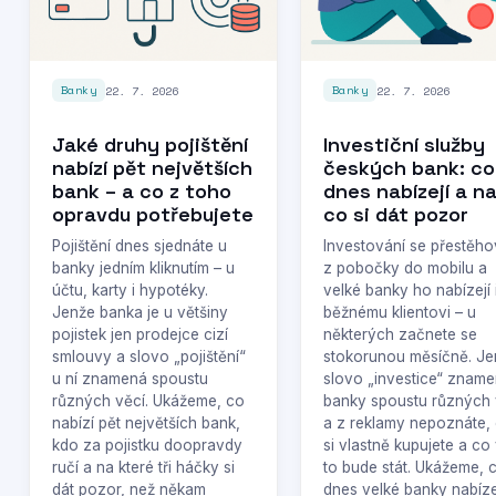
22. 7. 2026
22. 7. 2026
Banky
Banky
Jaké druhy pojištění
Investiční služby
nabízí pět největších
českých bank: co
bank – a co z toho
dnes nabízejí a n
opravdu potřebujete
co si dát pozor
Pojištění dnes sjednáte u
Investování se přestěho
banky jedním kliknutím – u
z pobočky do mobilu a
účtu, karty i hypotéky.
velké banky ho nabízejí 
Jenže banka je u většiny
běžnému klientovi – u
pojistek jen prodejce cizí
některých začnete se
smlouvy a slovo „pojištění“
stokorunou měsíčně. Je
u ní znamená spoustu
slovo „investice“ zname
různých věcí. Ukážeme, co
banky spoustu různých 
nabízí pět největších bank,
a z reklamy nepoznáte,
kdo za pojistku doopravdy
si vlastně kupujete a co
ručí a na které tři háčky si
to bude stát. Ukážeme, 
dát pozor, než někam
dnes velké banky nabízej