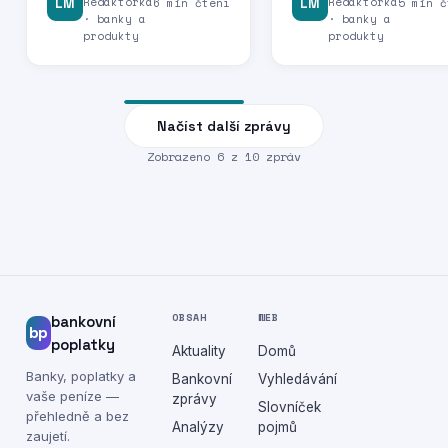
Redaktorka
Redaktorka
LM
6 min čtení
LM
5 min č
· banky a
· banky a
produkty
produkty
Načíst další zprávy
Zobrazeno
6
z
10
zpráv
OBSAH
WEB
bankovní
bp
poplatky
Aktuality
Domů
Banky, poplatky a
Bankovní
Vyhledávání
vaše peníze —
zprávy
Slovníček
přehledně a bez
Analýzy
pojmů
zaujetí.