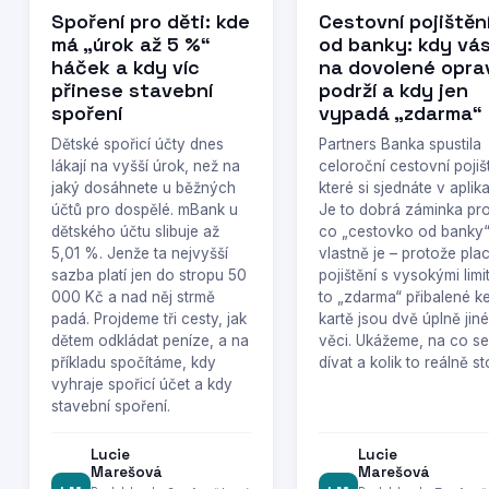
Spoření pro děti: kde
Cestovní pojištěn
má „úrok až 5 %“
od banky: kdy vá
háček a kdy víc
na dovolené opra
přinese stavební
podrží a kdy jen
spoření
vypadá „zdarma“
Dětské spořicí účty dnes
Partners Banka spustila
lákají na vyšší úrok, než na
celoroční cestovní pojiš
jaký dosáhnete u běžných
které si sjednáte v aplika
účtů pro dospělé. mBank u
Je to dobrá záminka proj
dětského účtu slibuje až
co „cestovko od banky
5,01 %. Jenže ta nejvyšší
vlastně je – protože pla
sazba platí jen do stropu 50
pojištění s vysokými limi
000 Kč a nad něj strmě
to „zdarma“ přibalené k
padá. Projdeme tři cesty, jak
kartě jsou dvě úplně jiné
dětem odkládat peníze, a na
věci. Ukážeme, na co se
příkladu spočítáme, kdy
dívat a kolik to reálně sto
vyhraje spořicí účet a kdy
stavební spoření.
Lucie
Lucie
Marešová
Marešová