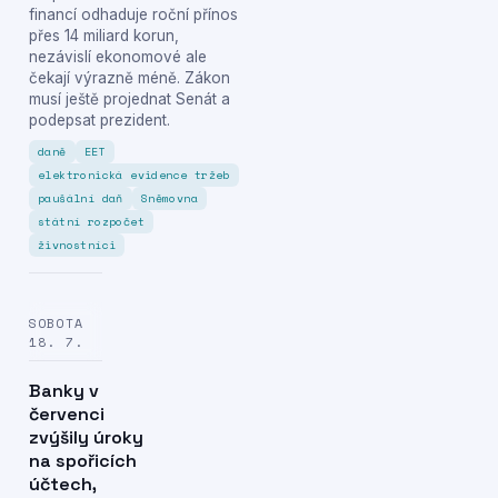
financí odhaduje roční přínos
přes 14 miliard korun,
nezávislí ekonomové ale
čekají výrazně méně. Zákon
musí ještě projednat Senát a
podepsat prezident.
daně
EET
elektronická evidence tržeb
paušální daň
Sněmovna
státní rozpočet
živnostníci
SOBOTA
18. 7.
Banky v
červenci
zvýšily úroky
na spořicích
účtech,