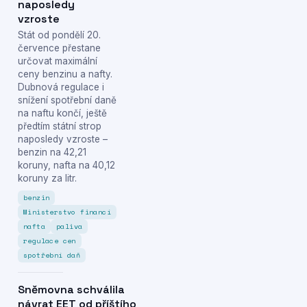
naposledy
vzroste
Stát od pondělí 20.
července přestane
určovat maximální
ceny benzinu a nafty.
Dubnová regulace i
snížení spotřební daně
na naftu končí, ještě
předtím státní strop
naposledy vzroste –
benzin na 42,21
koruny, nafta na 40,12
koruny za litr.
benzin
Ministerstvo financí
nafta
paliva
regulace cen
spotřební daň
Sněmovna schválila
návrat EET od příštího