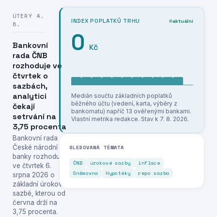
ÚTERÝ 4.
INDEX POPLATKŮ TRHU
aktuální
8.
0
Bankovní
Kč
rada ČNB
rozhoduje ve
čtvrtek o
sazbách,
analytici
Medián součtu základních poplatků
běžného účtu (vedení, karta, výběry z
čekají
bankomatu) napříč 13 ověřenými bankami.
setrvání na
Vlastní metrika redakce. Stav k 7. 8. 2026.
3,75 procenta
Bankovní rada
České národní
SLEDOVANÁ TÉMATA
banky rozhoduje
ČNB
úrokové sazby
inflace
ve čtvrtek 6.
Sněmovna
Hypotéky
repo sazba
srpna 2026 o
základní úrokové
sazbě, kterou od
června drží na
3,75 procenta.