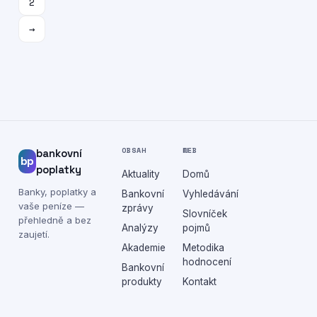
2
→
OBSAH
WEB
bankovní
bp
poplatky
Aktuality
Domů
Banky, poplatky a
Bankovní
Vyhledávání
vaše peníze —
zprávy
Slovníček
přehledně a bez
Analýzy
pojmů
zaujetí.
Akademie
Metodika
hodnocení
Bankovní
produkty
Kontakt