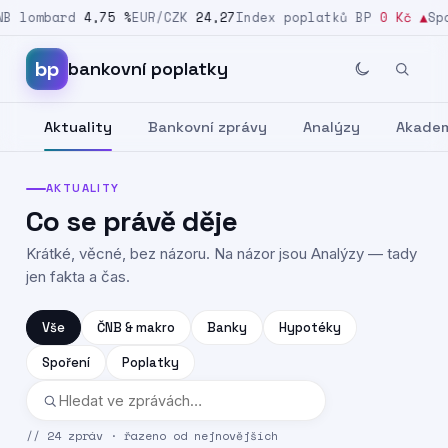
 lombard
4,75 %
EUR/CZK
24,27
Index poplatků BP
0 Kč
▲
Spoř
Přeskočit na obsah
bp
bankovní poplatky
Aktuality
Bankovní zprávy
Analýzy
Akade
AKTUALITY
Co se právě děje
Krátké, věcné, bez názoru. Na názor jsou Analýzy — tady
jen fakta a čas.
Vše
ČNB & makro
Banky
Hypotéky
Spoření
Poplatky
//
24 zpráv · řazeno od nejnovějších