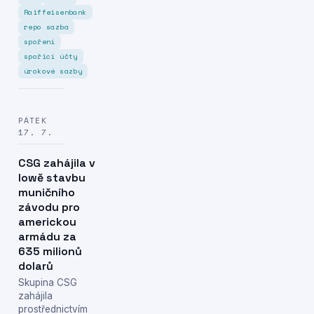
Raiffeisenbank
repo sazba
spoření
spořicí účty
úrokové sazby
PÁTEK
17. 7.
CSG zahájila v
Iowě stavbu
muničního
závodu pro
americkou
armádu za
635 milionů
dolarů
Skupina CSG
zahájila
prostřednictvím