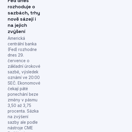
Fed dnes
rozhoduje o
sazbách, trhy
nově sázejí i
na jejich
zvýšení
Americká
centrální banka
(Fed) rozhodne
dnes 29.
července o
základní úrokové
sazbě, výsledek
oznámí ve 20:00
SEČ. Ekonomové
čekají páté
ponechání beze
změny v pásmu
3,50 až 3,75
procenta. Sázka
na zvýšení
sazby ale podle
nástroje CME