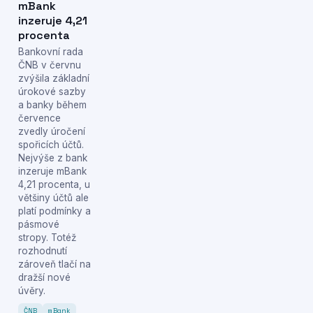
mBank
inzeruje 4,21
procenta
Bankovní rada
ČNB v červnu
zvýšila základní
úrokové sazby
a banky během
července
zvedly úročení
spořicích účtů.
Nejvýše z bank
inzeruje mBank
4,21 procenta, u
většiny účtů ale
platí podmínky a
pásmové
stropy. Totéž
rozhodnutí
zároveň tlačí na
dražší nové
úvěry.
ČNB
mBank