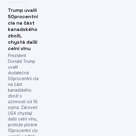
Trump uvalil
50procentní
cla na část
kanadského
zboží,
chystá další
celní vlnu
Prezident
Donald Trump
uvalil
dodatečná
50procentní cla
na část
kanadského
zboží s
účinností od 19.
srpna. Zároveň
USA chystají
další celní vlnu,
protože plošné
10procentní clo