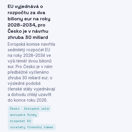
EU vyjednává o
rozpočtu za dva
biliony eur na roky
2028–2034, pro
Česko je v návrhu
zhruba 30 miliard
Evropská komise navrhla
sedmiletý rozpočet EU
na roky 2028–2034 ve
výši téměř dvou bilionů
eur. Pro Česko je v něm
předběžně vyčleněno
zhruba 30 miliard eur; o
výsledné podobě
členské státy vyjednávají
a dohodu chtějí uzavřít
do konce roku 2026.
Česko
Evropská unie
evropské fondy
rozpočet EU
víceletý finanční rámec