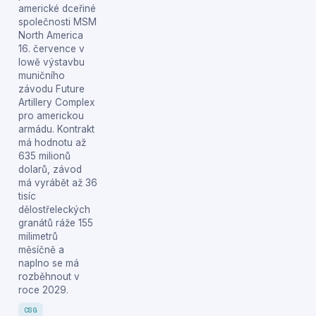
americké dceřiné
společnosti MSM
North America
16. července v
Iowě výstavbu
muničního
závodu Future
Artillery Complex
pro americkou
armádu. Kontrakt
má hodnotu až
635 milionů
dolarů, závod
má vyrábět až 36
tisíc
dělostřeleckých
granátů ráže 155
milimetrů
měsíčně a
naplno se má
rozběhnout v
roce 2029.
CSG