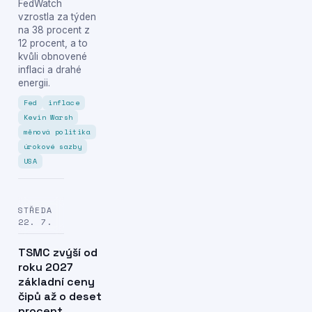
FedWatch
vzrostla za týden
na 38 procent z
12 procent, a to
kvůli obnovené
inflaci a drahé
energii.
Fed
inflace
Kevin Warsh
měnová politika
úrokové sazby
USA
STŘEDA
22. 7.
TSMC zvýší od
roku 2027
základní ceny
čipů až o deset
procent,