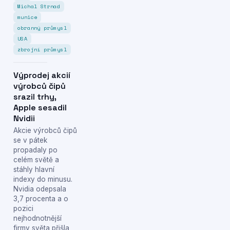
Michal Strnad
munice
obranný průmysl
USA
zbrojní průmysl
Výprodej akcií
výrobců čipů
srazil trhy,
Apple sesadil
Nvidii
Akcie výrobců čipů
se v pátek
propadaly po
celém světě a
stáhly hlavní
indexy do minusu.
Nvidia odepsala
3,7 procenta a o
pozici
nejhodnotnější
firmy světa přišla