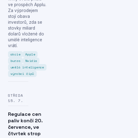
ve prospěch Applu.
Za výprodejem
stojí obava
investorů, zda se
stovky miliard
dolarů vložené do
umělé inteligence
vrátí.
akcie
Apple
burza
Nvidia
umělá inteligence
výrobci čipů
STŘEDA
15. 7.
Regulace cen
paliv končí 20.
července, ve
čtvrtek strop