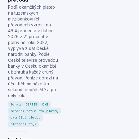
Podíl okamžitých plateb
na tuzemských
mezibankovních
převodech vzrostl na
46,4 procenta v dubnu
2026 z 21 procent v
polovině roku 2022,
vyplývá z dat České
národní banky. Podle
České televize provedou
banky v Česku okamžitě
už zhruba každý druhý
převod. Peníze dorazí na
účet během několika
sekund, nepřetržitě a po
celý rok.
Banky
CERTIS
ČNB
Národní fórum pro platby
okamžité platby
platební styk