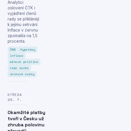
Analytici
oslovení ČTK i
vyjádření členů
rady se přiklánějí
k jejímu setrvání.
Inflace v červnu
zpomalila na 1,5
procenta.
ČNB
Hypotéky
inflace
měnová politika
repo sazba
úrokové sazby
STŘEDA
29. 7.
Okamžité platby
tvoří v Česku už
zhruba polovinu
převodů