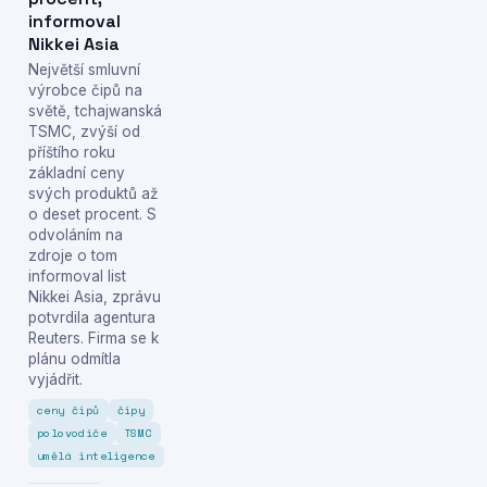
informoval
Nikkei Asia
Největší smluvní
výrobce čipů na
světě, tchajwanská
TSMC, zvýší od
příštího roku
základní ceny
svých produktů až
o deset procent. S
odvoláním na
zdroje o tom
informoval list
Nikkei Asia, zprávu
potvrdila agentura
Reuters. Firma se k
plánu odmítla
vyjádřit.
ceny čipů
čipy
polovodiče
TSMC
umělá inteligence