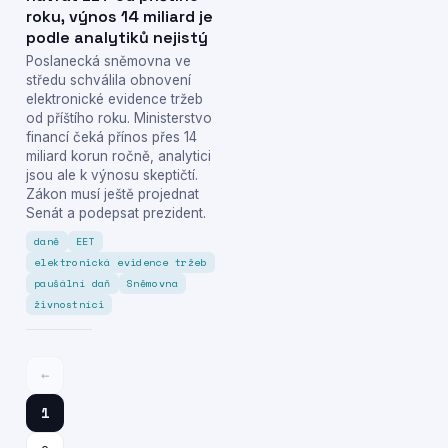
roku, výnos 14 miliard je
podle analytiků nejistý
Poslanecká sněmovna ve
středu schválila obnovení
elektronické evidence tržeb
od příštího roku. Ministerstvo
financí čeká přínos přes 14
miliard korun ročně, analytici
jsou ale k výnosu skeptičtí.
Zákon musí ještě projednat
Senát a podepsat prezident.
daně
EET
elektronická evidence tržeb
paušální daň
Sněmovna
živnostníci
←
1