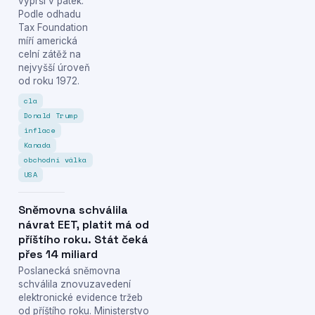
vyprší v pátek.
Podle odhadu
Tax Foundation
míří americká
celní zátěž na
nejvyšší úroveň
od roku 1972.
cla
Donald Trump
inflace
Kanada
obchodní válka
USA
Sněmovna schválila
návrat EET, platit má od
příštího roku. Stát čeká
přes 14 miliard
Poslanecká sněmovna
schválila znovuzavedení
elektronické evidence tržeb
od příštího roku. Ministerstvo