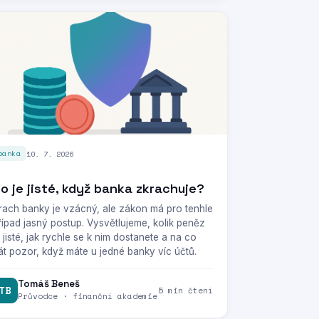
10. 7. 2026
banka
o je jisté, když banka zkrachuje?
rach banky je vzácný, ale zákon má pro tenhle
řípad jasný postup. Vysvětlujeme, kolik peněz
e jisté, jak rychle se k nim dostanete a na co
át pozor, když máte u jedné banky víc účtů.
Tomáš Beneš
TB
5 min čtení
Průvodce · finanční akademie