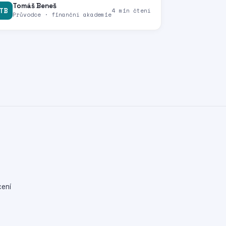
Tomáš Beneš
TB
4 min čtení
Průvodce · finanční akademie
ení