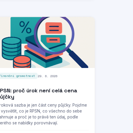
29. 6. 2026
Finanční gramotnost
PSN: proč úrok není celá cena
ůjčky
roková sazba je jen část ceny půjčky. Pojďme
i vysvětlit, co je RPSN, co všechno do sebe
ahrnuje a proč je to právě ten údaj, podle
terého se nabídky porovnávají.