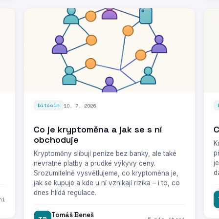
10. 7. 2026
bitcoin
Co je kryptoměna a jak se s ní
C
obchoduje
K
p
Kryptoměny slibují peníze bez banky, ale také
j
nevratné platby a prudké výkyvy ceny.
d
Srozumitelně vysvětlujeme, co kryptoměna je,
jak se kupuje a kde u ní vznikají rizika – i to, co
dnes hlídá regulace.
ní
Tomáš Beneš