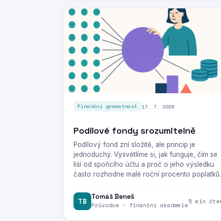
17. 7. 2026
Finanční gramotnost
Podílové fondy srozumitelně
Podílový fond zní složitě, ale princip je
jednoduchý. Vysvětlíme si, jak funguje, čím se
liší od spořicího účtu a proč o jeho výsledku
často rozhodne malé roční procento poplatků.
Tomáš Beneš
TB
5 min čte
Průvodce · finanční akademie