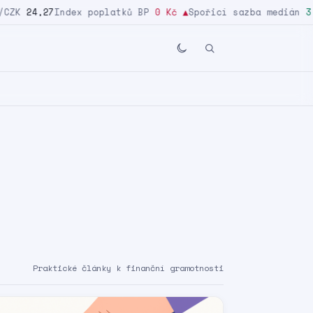
ZK
24,27
Index poplatků BP
0 Kč
▲
Spořicí sazba medián
3,2
Praktické články k finanční gramotnosti