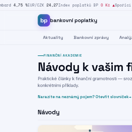
ard
4,75 %
EUR/CZK
24,27
Index poplatků BP
0 Kč
▲
Spořicí s
Přeskočit na obsah
bp
bankovní poplatky
Aktuality
Bankovní zprávy
Analý
FINANČNÍ AKADEMIE
Návody k vašim 
Praktické články k finanční gramotnosti — sro
konkrétními příklady.
→
Narazíte na neznámý pojem? Otevřít slovníček
Návody