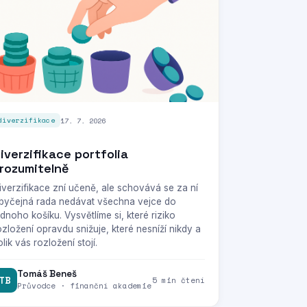
17. 7. 2026
diverzifikace
iverzifikace portfolia
rozumitelně
iverzifikace zní učeně, ale schovává se za ní
byčejná rada nedávat všechna vejce do
ednoho košíku. Vysvětlíme si, které riziko
ozložení opravdu snižuje, které nesníží nikdy a
olik vás rozložení stojí.
Tomáš Beneš
TB
5 min čtení
Průvodce · finanční akademie