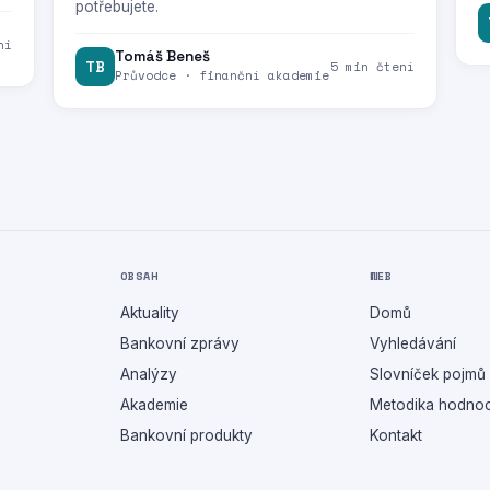
potřebujete.
ní
Tomáš Beneš
TB
5 min čtení
Průvodce · finanční akademie
OBSAH
WEB
Aktuality
Domů
Bankovní zprávy
Vyhledávání
Analýzy
Slovníček pojmů
Akademie
Metodika hodnoc
Bankovní produkty
Kontakt