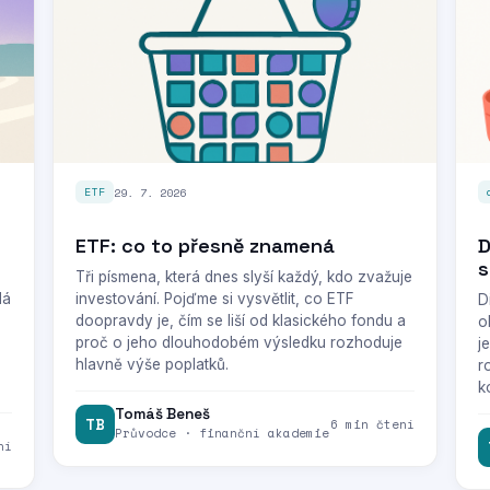
29. 7. 2026
ETF
ETF: co to přesně znamená
D
s
Tři písmena, která dnes slyší každý, kdo zvažuje
dá
investování. Pojďme si vysvětlit, co ETF
D
doopravdy je, čím se liší od klasického fondu a
o
proč o jeho dlouhodobém výsledku rozhoduje
j
hlavně výše poplatků.
r
k
Tomáš Beneš
TB
6 min čtení
Průvodce · finanční akademie
ní