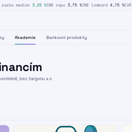
azba medián
3,25 %
ČNB repo
3,75 %
ČNB lombard
4,75 %
EUR/C
zy
Akademie
Bankovní produkty
financím
zumitelně, bez žargonu a s