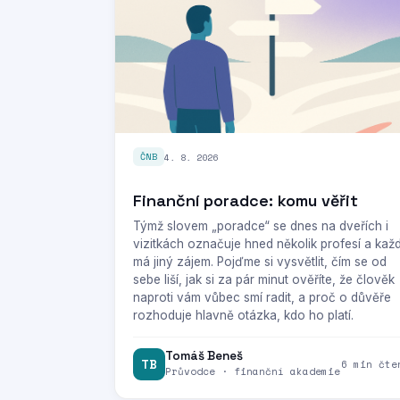
4. 8. 2026
ČNB
Finanční poradce: komu věřit
Týmž slovem „poradce“ se dnes na dveřích i
vizitkách označuje hned několik profesí a kaž
má jiný zájem. Pojďme si vysvětlit, čím se od
sebe liší, jak si za pár minut ověříte, že člověk
naproti vám vůbec smí radit, a proč o důvěře
rozhoduje hlavně otázka, kdo ho platí.
Tomáš Beneš
TB
6 min čte
Průvodce · finanční akademie