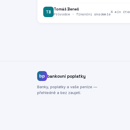
Tomáš Beneš
TB
4 min čte
Průvodce · finanční akademie
bp
bankovní poplatky
Banky, poplatky a vaše peníze —
přehledně a bez zaujetí.