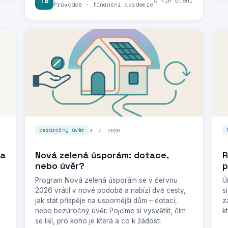
TB
5 min čtení
Průvodce · finanční akademie
3. 7. 2026
bezúročný úvěr
 a
Nová zelená úsporám: dotace,
R
nebo úvěr?
p
Program Nová zelená úsporám se v červnu
Ú
2026 vrátil v nové podobě a nabízí dvě cesty,
s
jak stát přispěje na úspornější dům – dotaci,
z
nebo bezúročný úvěr. Pojďme si vysvětlit, čím
k
se liší, pro koho je která a co k žádosti