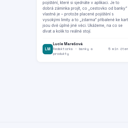
pojištění, které si sjednáte v aplikaci. Je to
dobrá záminka projít, co „cestovko od banky“
vlastně je – protože placené pojištění s
vysokými limity a to „zdarma“ přibalené ke kar
jsou dvě úplně jiné věci. Ukážeme, na co se
dívat a kolik to reálně stojí.
Lucie Marešová
LM
Redaktorka · banky a
5 min čte
produkty