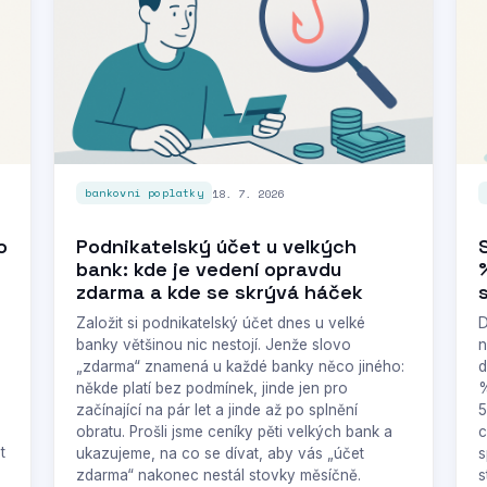
18. 7. 2026
bankovní poplatky
o
Podnikatelský účet u velkých
bank: kde je vedení opravdu
zdarma a kde se skrývá háček
Založit si podnikatelský účet dnes u velké
D
banky většinou nic nestojí. Jenže slovo
n
„zdarma“ znamená u každé banky něco jiného:
d
někde platí bez podmínek, jinde jen pro
%
začínající na pár let a jinde až po splnění
5
obratu. Prošli jsme ceníky pěti velkých bank a
c
t
ukazujeme, na co se dívat, aby vás „účet
s
zdarma“ nakonec nestál stovky měsíčně.
s