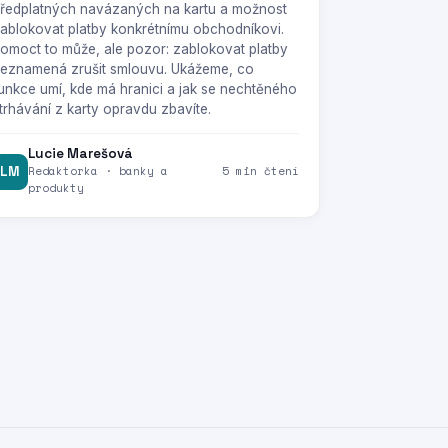
ředplatných navázaných na kartu a možnost
ablokovat platby konkrétnímu obchodníkovi.
omoct to může, ale pozor: zablokovat platby
eznamená zrušit smlouvu. Ukážeme, co
unkce umí, kde má hranici a jak se nechtěného
trhávání z karty opravdu zbavíte.
Lucie Marešová
LM
Redaktorka · banky a
5 min čtení
produkty