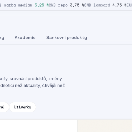
sazba medián
3,25 %
ČNB repo
3,75 %
ČNB lombard
4,75 %
EUR/
zy
Akademie
Bankovní produkty
rify, srovnání produktů, změny
notící než aktuality, čtivější než
nů
Uzávěrky