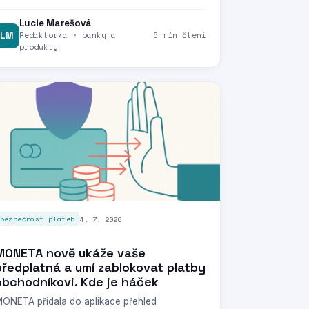
Lucie Marešová
LM
Redaktorka · banky a
6 min čtení
produkty
4. 7. 2026
bezpečnost plateb
MONETA nově ukáže vaše
předplatná a umí zablokovat platby
obchodníkovi. Kde je háček
ONETA přidala do aplikace přehled