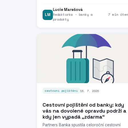
Lucie Marešová
LM
Redaktorka · banky a
7 min čte
produkty
15. 7. 2026
cestovní pojištění
Cestovní pojištění od banky: kdy
vás na dovolené opravdu podrží a
kdy jen vypadá „zdarma“
Partners Banka spustila celoroční cestovní