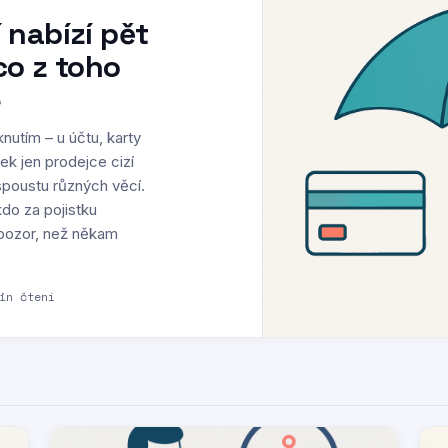
 nabízí pět
co z toho
e
knutím – u účtu, karty
tek jen prodejce cizí
spoustu různých věcí.
do za pojistku
t pozor, než někam
in čtení