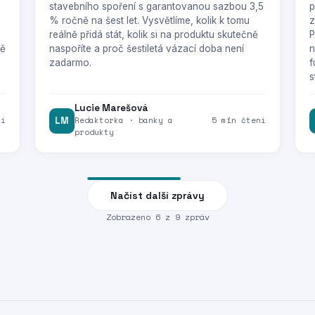
stavebního spoření s garantovanou sazbou 3,5
p
% ročně na šest let. Vysvětlíme, kolik k tomu
z
reálně přidá stát, kolik si na produktu skutečně
P
tě
naspoříte a proč šestiletá vázací doba není
n
zadarmo.
f
s
Lucie Marešová
ní
LM
Redaktorka · banky a
5 min čtení
produkty
Načíst další zprávy
Zobrazeno
6
z
9
zpráv