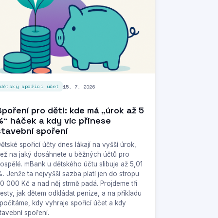
15. 7. 2026
dětský spořicí účet
Spoření pro děti: kde má „úrok až 5
%“ háček a kdy víc přinese
stavební spoření
ětské spořicí účty dnes lákají na vyšší úrok,
ež na jaký dosáhnete u běžných účtů pro
ospělé. mBank u dětského účtu slibuje až 5,01
. Jenže ta nejvyšší sazba platí jen do stropu
0 000 Kč a nad něj strmě padá. Projdeme tři
esty, jak dětem odkládat peníze, a na příkladu
počítáme, kdy vyhraje spořicí účet a kdy
tavební spoření.