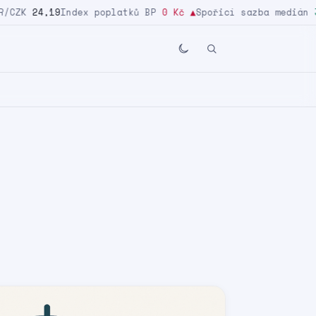
CZK
24,19
Index poplatků BP
0 Kč
▲
Spořicí sazba medián
3,