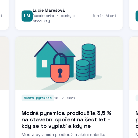
Lucie Marešová
ní
LM
Redaktorka · banky a
6 min čtení
produkty
10. 7. 2026
Modrá pyramida
Modrá pyramida prodloužila 3,5 %
na stavební spoření na šest let –
kdy se to vyplatí a kdy ne
Modrá pyramida prodloužila akční nabídku
M