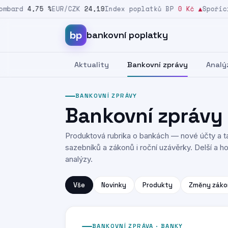
bard
4,75 %
EUR/CZK
24,19
Index poplatků BP
0 Kč
▲
Spořicí 
Přeskočit na obsah
bp
bankovní poplatky
Aktuality
Bankovní zprávy
Analý
BANKOVNÍ ZPRÁVY
Bankovní zprávy
Produktová rubrika o bankách — nové účty a ta
sazebníků a zákonů i roční uzávěrky. Delší a hod
analýzy.
Vše
Novinky
Produkty
Změny záko
BANKOVNÍ ZPRÁVA · BANKY