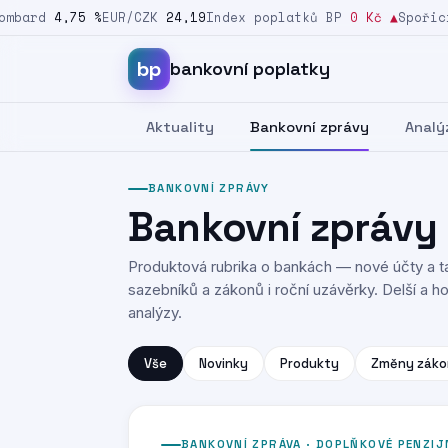
bard
4,75 %
EUR/CZK
24,19
Index poplatků BP
0 Kč
▲
Spořicí 
Přeskočit na obsah
bp
bankovní poplatky
Aktuality
Bankovní zprávy
Analý
BANKOVNÍ ZPRÁVY
Bankovní zprávy
Produktová rubrika o bankách — nové účty a ta
sazebníků a zákonů i roční uzávěrky. Delší a hod
analýzy.
Vše
Novinky
Produkty
Změny záko
BANKOVNÍ ZPRÁVA · DOPLŇKOVÉ PENZIJ