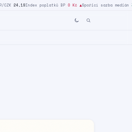
CZK
24,19
Index poplatků BP
0 Kč
▲
Spořicí sazba medián
3,