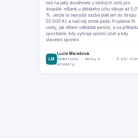
než na jaký dosáhnete u běžných účtů pro
dospělé. mBank u dětského účtu slibuje až 5,0
%. Jenže ta nejvyšší sazba platí jen do stropu
50 000 Kč a nad něj strmě padá. Projdeme tři
cesty, jak dětem odkládat peníze, a na příkladu
spočítáme, kdy vyhraje spořicí účet a kdy
stavební spoření.
Lucie Marešová
LM
Redaktorka · banky a
6 min čte
produkty