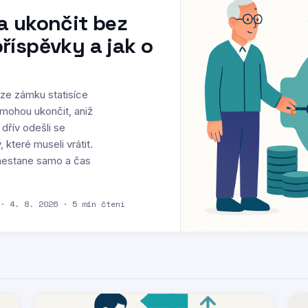
a ukončit bez
říspěvky a jak o
í ze zámku statisíce
 mohou ukončit, aniž
 dřív odešli se
 které museli vrátit.
e nestane samo a čas
 · 4. 8. 2026 · 5 min čtení