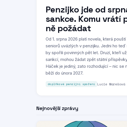
Penzijko jde od srpn
sankce. Komu vrátí p
ně požádat
Od 1. srpna 2026 platí novela, která poušt
seniorů uvázlých v penzijku. Jedni ho teď
by spořili povinných pět let. Druzí, kteří už
sankcí, mohou žádat zpět státní příspěvky,
Háček je jediný, zato rozhodující – nic s
běží do února 2027.
Lucie Marešová
doplňkové penzijní spoření
Nejnovější zprávy