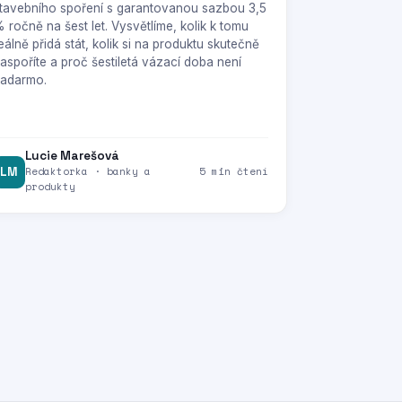
tavebního spoření s garantovanou sazbou 3,5
 ročně na šest let. Vysvětlíme, kolik k tomu
eálně přidá stát, kolik si na produktu skutečně
aspoříte a proč šestiletá vázací doba není
adarmo.
Lucie Marešová
LM
Redaktorka · banky a
5 min čtení
produkty