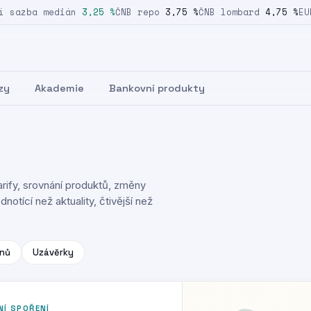
sazba medián
3,25 %
ČNB repo
3,75 %
ČNB lombard
4,75 %
EUR/
zy
Akademie
Bankovní produkty
rify, srovnání produktů, změny
notící než aktuality, čtivější než
nů
Uzávěrky
NÍ SPOŘENÍ