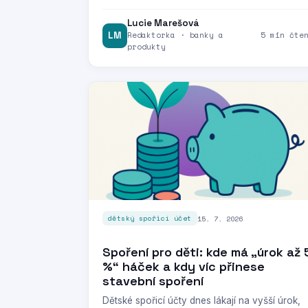
Lucie Marešová
LM
Redaktorka · banky a
5 min čte
produkty
15. 7. 2026
dětský spořicí účet
Spoření pro děti: kde má „úrok až 
%“ háček a kdy víc přinese
stavební spoření
Dětské spořicí účty dnes lákají na vyšší úrok,