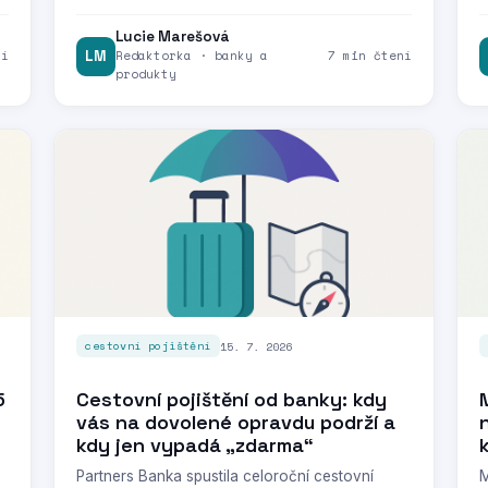
Lucie Marešová
ní
LM
Redaktorka · banky a
7 min čtení
produkty
15. 7. 2026
cestovní pojištění
5
Cestovní pojištění od banky: kdy
vás na dovolené opravdu podrží a
kdy jen vypadá „zdarma“
Partners Banka spustila celoroční cestovní
M