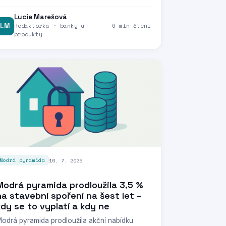
Lucie Marešová
LM
Redaktorka · banky a
6 min čtení
produkty
10. 7. 2026
Modrá pyramida
Modrá pyramida prodloužila 3,5 %
na stavební spoření na šest let –
kdy se to vyplatí a kdy ne
odrá pyramida prodloužila akční nabídku