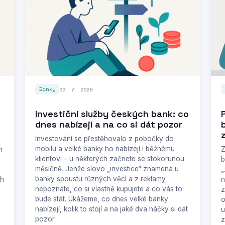
22. 7. 2026
Banky
Investiční služby českých bank: co
dnes nabízejí a na co si dát pozor
Investování se přestěhovalo z pobočky do
mobilu a velké banky ho nabízejí i běžnému
m
Z
klientovi – u některých začnete se stokorunou
b
měsíčně. Jenže slovo „investice“ znamená u
„
banky spoustu různých věcí a z reklamy
ch
n
nepoznáte, co si vlastně kupujete a co vás to
z
bude stát. Ukážeme, co dnes velké banky
o
nabízejí, kolik to stojí a na jaké dva háčky si dát
u
pozor.
z