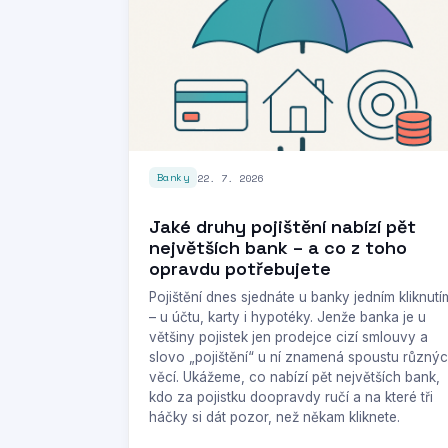
22. 7. 2026
Banky
Jaké druhy pojištění nabízí pět
největších bank – a co z toho
opravdu potřebujete
Pojištění dnes sjednáte u banky jedním kliknutí
– u účtu, karty i hypotéky. Jenže banka je u
většiny pojistek jen prodejce cizí smlouvy a
slovo „pojištění“ u ní znamená spoustu různý
věcí. Ukážeme, co nabízí pět největších bank,
kdo za pojistku doopravdy ručí a na které tři
háčky si dát pozor, než někam kliknete.