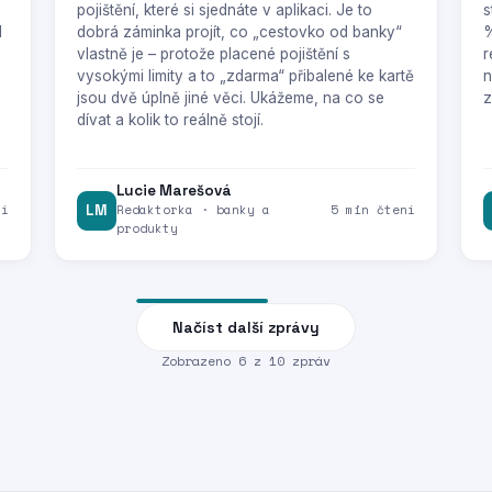
pojištění, které si sjednáte v aplikaci. Je to
s
1
dobrá záminka projít, co „cestovko od banky“
%
vlastně je – protože placené pojištění s
r
vysokými limity a to „zdarma“ přibalené ke kartě
n
jsou dvě úplně jiné věci. Ukážeme, na co se
z
dívat a kolik to reálně stojí.
Lucie Marešová
ní
LM
Redaktorka · banky a
5 min čtení
produkty
Načíst další zprávy
Zobrazeno
6
z
10
zpráv