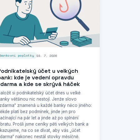
18. 7. 2026
bankovní poplatky
Podnikatelský účet u velkých
bank: kde je vedení opravdu
zdarma a kde se skrývá háček
aložit si podnikatelský účet dnes u velké
anky většinou nic nestojí. Jenže slovo
zdarma“ znamená u každé banky něco jiného:
ěkde platí bez podmínek, jinde jen pro
ačínající na pár let a jinde až po splnění
bratu. Prošli jsme ceníky pěti velkých bank a
kazujeme, na co se dívat, aby vás „účet
darma“ nakonec nestál stovky měsíčně.