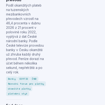
Podíl okamžitých plateb
na tuzemských
mezibankovních
převodech vzrostl na
46,4 procenta v dubnu
2026 z 21 procent v
polovině roku 2022,
vyplývá z dat České
národní banky. Podle
České televize provedou
banky v Česku okamžitě
už zhruba každý druhý
převod. Peníze dorazí na
účet během několika
sekund, nepřetržitě a po
celý rok.
Banky
CERTIS
ČNB
Národní fórum pro platby
okamžité platby
platební styk