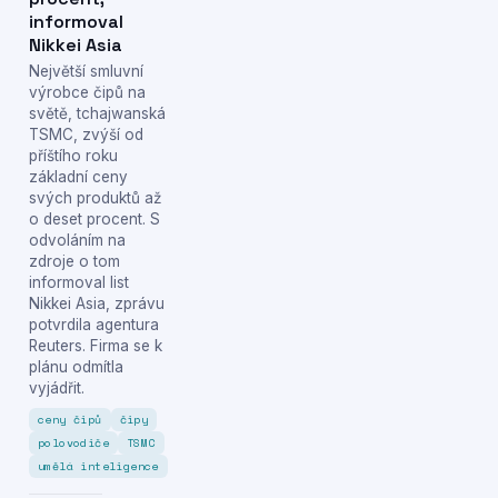
informoval
Nikkei Asia
Největší smluvní
výrobce čipů na
světě, tchajwanská
TSMC, zvýší od
příštího roku
základní ceny
svých produktů až
o deset procent. S
odvoláním na
zdroje o tom
informoval list
Nikkei Asia, zprávu
potvrdila agentura
Reuters. Firma se k
plánu odmítla
vyjádřit.
ceny čipů
čipy
polovodiče
TSMC
umělá inteligence