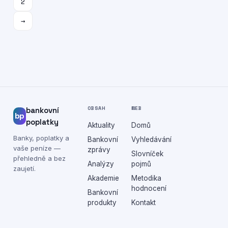
2
→
OBSAH
WEB
bankovní
bp
poplatky
Aktuality
Domů
Banky, poplatky a
Bankovní
Vyhledávání
vaše peníze —
zprávy
Slovníček
přehledně a bez
Analýzy
pojmů
zaujetí.
Akademie
Metodika
hodnocení
Bankovní
produkty
Kontakt