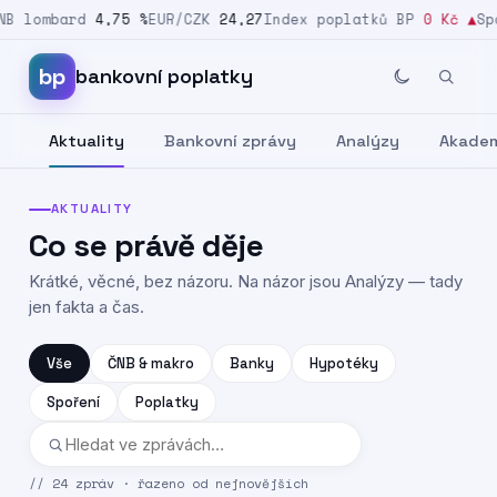
 lombard
4,75 %
EUR/CZK
24,27
Index poplatků BP
0 Kč
▲
Spoř
Přeskočit na obsah
bp
bankovní poplatky
Aktuality
Bankovní zprávy
Analýzy
Akade
AKTUALITY
Co se právě děje
Krátké, věcné, bez názoru. Na názor jsou Analýzy — tady
jen fakta a čas.
Vše
ČNB & makro
Banky
Hypotéky
Spoření
Poplatky
//
24 zpráv · řazeno od nejnovějších