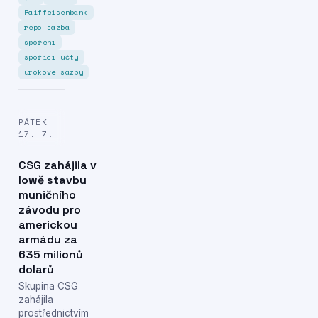
Raiffeisenbank
repo sazba
spoření
spořicí účty
úrokové sazby
PÁTEK
17. 7.
CSG zahájila v
Iowě stavbu
muničního
závodu pro
americkou
armádu za
635 milionů
dolarů
Skupina CSG
zahájila
prostřednictvím