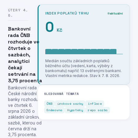
ÚTERÝ 4.
INDEX POPLATKŮ TRHU
aktuální
8.
0
Bankovní
Kč
rada ČNB
rozhoduje ve
čtvrtek o
sazbách,
analytici
Medián součtu základních poplatků
běžného účtu (vedení, karta, výběry z
čekají
bankomatu) napříč 13 ověřenými bankami.
setrvání na
Vlastní metrika redakce. Stav k 7. 8. 2026.
3,75 procenta
Bankovní rada
České národní
SLEDOVANÁ TÉMATA
banky rozhoduje
ČNB
úrokové sazby
inflace
ve čtvrtek 6.
Sněmovna
Hypotéky
repo sazba
srpna 2026 o
základní úrokové
sazbě, kterou od
června drží na
3,75 procenta.