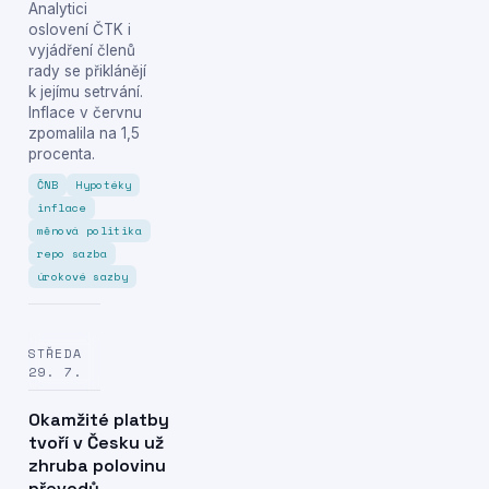
Analytici
oslovení ČTK i
vyjádření členů
rady se přiklánějí
k jejímu setrvání.
Inflace v červnu
zpomalila na 1,5
procenta.
ČNB
Hypotéky
inflace
měnová politika
repo sazba
úrokové sazby
STŘEDA
29. 7.
Okamžité platby
tvoří v Česku už
zhruba polovinu
převodů