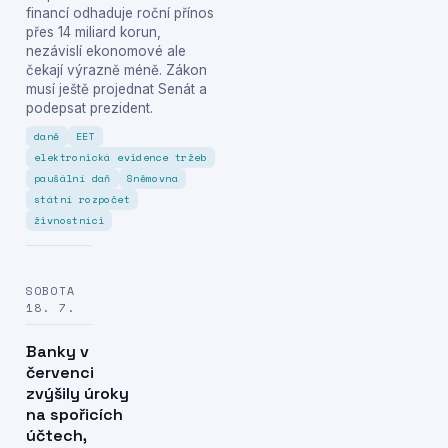
financí odhaduje roční přínos
přes 14 miliard korun,
nezávislí ekonomové ale
čekají výrazně méně. Zákon
musí ještě projednat Senát a
podepsat prezident.
daně
EET
elektronická evidence tržeb
paušální daň
Sněmovna
státní rozpočet
živnostníci
SOBOTA
18. 7.
Banky v
červenci
zvýšily úroky
na spořicích
účtech,