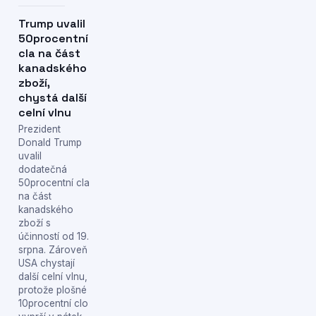
Trump uvalil
50procentní
cla na část
kanadského
zboží,
chystá další
celní vlnu
Prezident
Donald Trump
uvalil
dodatečná
50procentní cla
na část
kanadského
zboží s
účinností od 19.
srpna. Zároveň
USA chystají
další celní vlnu,
protože plošné
10procentní clo