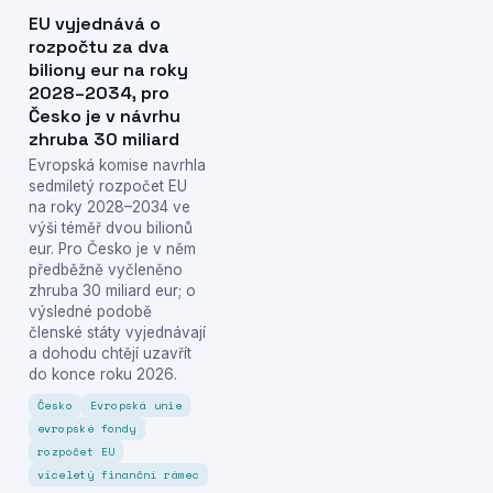
EU vyjednává o
rozpočtu za dva
biliony eur na roky
2028–2034, pro
Česko je v návrhu
zhruba 30 miliard
Evropská komise navrhla
sedmiletý rozpočet EU
na roky 2028–2034 ve
výši téměř dvou bilionů
eur. Pro Česko je v něm
předběžně vyčleněno
zhruba 30 miliard eur; o
výsledné podobě
členské státy vyjednávají
a dohodu chtějí uzavřít
do konce roku 2026.
Česko
Evropská unie
evropské fondy
rozpočet EU
víceletý finanční rámec