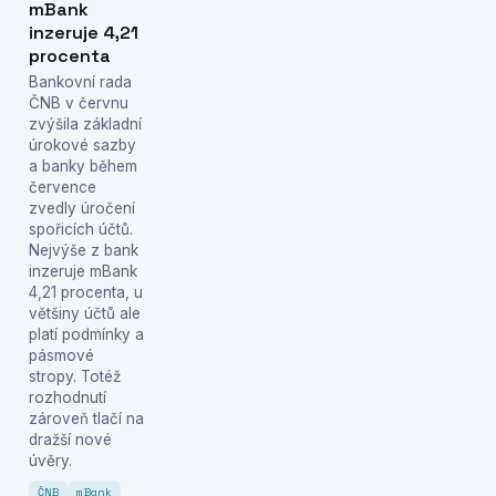
mBank
inzeruje 4,21
procenta
Bankovní rada
ČNB v červnu
zvýšila základní
úrokové sazby
a banky během
července
zvedly úročení
spořicích účtů.
Nejvýše z bank
inzeruje mBank
4,21 procenta, u
většiny účtů ale
platí podmínky a
pásmové
stropy. Totéž
rozhodnutí
zároveň tlačí na
dražší nové
úvěry.
ČNB
mBank