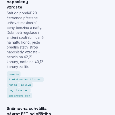
naposledy
vzroste
Stát od pondělí 20.
července přestane
určovat maximální
ceny benzinu a nafty.
Dubnová regulace i
snížení spotřební daně
na naftu končí, ještě
předtím státní strop
naposledy vzroste –
benzin na 42,21
koruny, nafta na 40,12
koruny za litr.
benzin
Ministerstvo financí
nafta
paliva
regulace cen
spotřební daň
Sněmovna schválila
návrat EET od příštího