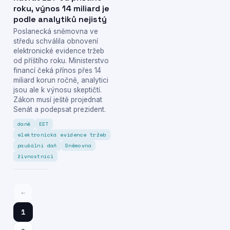
roku, výnos 14 miliard je
podle analytiků nejistý
Poslanecká sněmovna ve
středu schválila obnovení
elektronické evidence tržeb
od příštího roku. Ministerstvo
financí čeká přínos přes 14
miliard korun ročně, analytici
jsou ale k výnosu skeptičtí.
Zákon musí ještě projednat
Senát a podepsat prezident.
daně
EET
elektronická evidence tržeb
paušální daň
Sněmovna
živnostníci
←
1