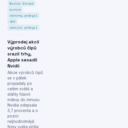
Michal Strnad
munice
obranný průmysl
USA
zbrojní průmysl
Výprodej akcií
výrobců čipů
srazil trhy,
Apple sesadil
Nvidii
Akcie výrobců čipů
se v pátek
propadaly po
celém světě a
stáhly hlavní
indexy do minusu.
Nvidia odepsala
3,7 procenta a o
pozici
nejhodnotnější
firmy světa přišla