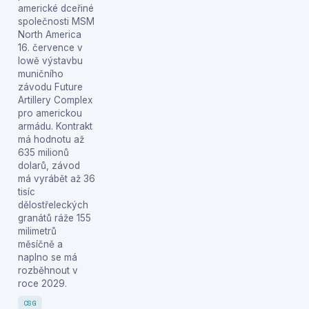
americké dceřiné
společnosti MSM
North America
16. července v
Iowě výstavbu
muničního
závodu Future
Artillery Complex
pro americkou
armádu. Kontrakt
má hodnotu až
635 milionů
dolarů, závod
má vyrábět až 36
tisíc
dělostřeleckých
granátů ráže 155
milimetrů
měsíčně a
naplno se má
rozběhnout v
roce 2029.
CSG