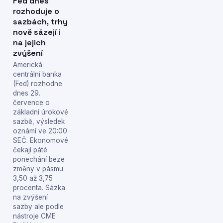
Fed dnes
rozhoduje o
sazbách, trhy
nově sázejí i
na jejich
zvýšení
Americká
centrální banka
(Fed) rozhodne
dnes 29.
července o
základní úrokové
sazbě, výsledek
oznámí ve 20:00
SEČ. Ekonomové
čekají páté
ponechání beze
změny v pásmu
3,50 až 3,75
procenta. Sázka
na zvýšení
sazby ale podle
nástroje CME