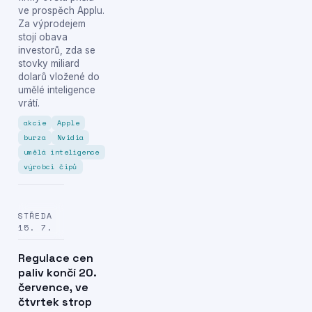
ve prospěch Applu.
Za výprodejem
stojí obava
investorů, zda se
stovky miliard
dolarů vložené do
umělé inteligence
vrátí.
akcie
Apple
burza
Nvidia
umělá inteligence
výrobci čipů
STŘEDA
15. 7.
Regulace cen
paliv končí 20.
července, ve
čtvrtek strop