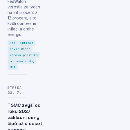
FedWatch
vzrostla za týden
na 38 procent z
12 procent, a to
kvůli obnovené
inflaci a drahé
energii.
Fed
inflace
Kevin Warsh
měnová politika
úrokové sazby
USA
STŘEDA
22. 7.
TSMC zvýší od
roku 2027
základní ceny
čipů až o deset
procent,