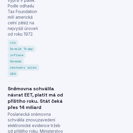
vyprší v pátek.
Podle odhadu
Tax Foundation
míří americká
celní zátěž na
nejvyšší úroveň
od roku 1972.
cla
Donald Trump
inflace
Kanada
obchodní válka
USA
Sněmovna schválila
návrat EET, platit má od
příštího roku. Stát čeká
přes 14 miliard
Poslanecká sněmovna
schválila znovuzavedení
elektronické evidence tržeb
od příštího roku. Ministerstvo